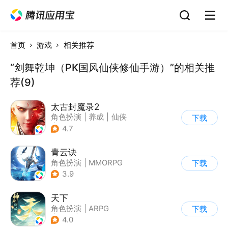
首页
游戏
相关推荐
“剑舞乾坤（PK国风仙侠修仙手游）”的相关推
荐(9)
太古封魔录2
角色扮演
|
养成
|
仙侠
下载
|
自由交易
4.7
青云诀
角色扮演
|
MMORPG
下载
|
仙侠
|
自由交易
3.9
天下
角色扮演
|
ARPG
下载
|
武侠
|
山海经
4.0