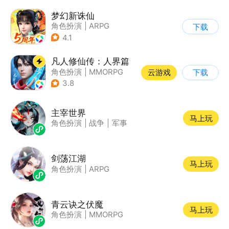
梦幻新诛仙
角色扮演
|
ARPG
下载
|
仙侠
|
诛仙
4.1
凡人修仙传：人界篇
角色扮演
|
MMORPG
云游戏
下载
|
仙侠
|
开放世界
3.8
主宰世界
马上玩
角色扮演
|
战争
|
军事
剑荡江湖
马上玩
角色扮演
|
ARPG
青云诀之伏魔
马上玩
角色扮演
|
MMORPG