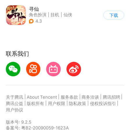
寻仙
角色扮演
|
挂机
|
仙侠
下载
|
寻仙
4.3
联系我们
|
|
|
|
|
关于腾讯
About Tencent
服务条款
商务洽谈
腾讯招聘
|
|
|
|
|
腾讯公益
版权所有
用户权限
隐私政策
侵权投诉指引
用户协议
版本号:
9.2.5
备案号: 粤B2-20090059-1623A