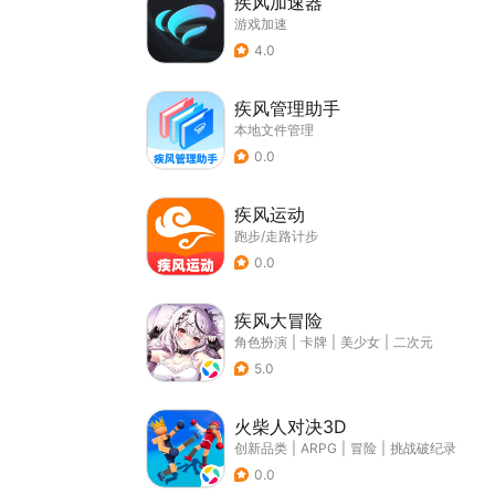
疾风加速器
游戏加速
4.0
疾风管理助手
本地文件管理
0.0
疾风运动
跑步/走路计步
0.0
疾风大冒险
角色扮演
|
卡牌
|
美少女
|
二次元
5.0
火柴人对决3D
创新品类
|
ARPG
|
冒险
|
挑战破纪录
0.0