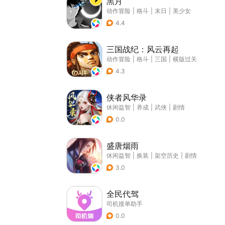
黑月
动作冒险
|
格斗
|
末日
|
美少女
4.4
三国战纪：风云再起
动作冒险
|
格斗
|
三国
|
横版过关
4.3
侠者风华录
休闲益智
|
养成
|
武侠
|
剧情
0.0
盛唐烟雨
休闲益智
|
换装
|
架空历史
|
剧情
3.0
全民代驾
司机接单助手
0.0