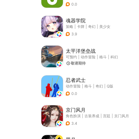
0.0
魂器学院
策略
|
卡牌
|
奇幻
|
美少女
3.9
太平洋堡垒战
可预约
|
动作冒险
|
格斗
|
科幻
敬请期待
忍者武士
动作冒险
|
格斗
|
奇幻
|
Q版
0.0
京门风月
角色扮演
|
古装养成
|
宫廷
|
京门风月
3.4