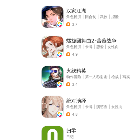
汉家江湖
角色扮演
|
回合制
|
武侠
|
捏脸
3.7
螺旋圆舞曲2-蔷薇战争
角色扮演
|
卡牌
|
恋爱
|
女性向
4.9
火线精英
动作冒险
|
第一人称射击
|
枪战
|
写实
3.4
绝对演绎
角色扮演
|
卡牌
|
演艺圈
|
女性向
4.8
归零
日记