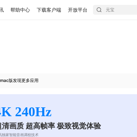
讯
帮助中心
下载客户端
开放平台
mac版发现更多应用
4K 240Hz
超清画质 超高帧率 极致视觉体验
讯独家智能音画调校技术