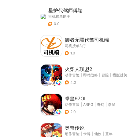
星护代驾师傅端
司机接单助手
0.0
御者无疆代驾司机端
司机接单助手
1.0
火柴人联盟2
动作冒险
|
即时战略
|
冒险
|
横版过关
4.0
拳皇97OL
动作冒险
|
ARPG
|
奇幻
|
拳皇
2.0
奥奇传说
动作冒险
|
卡牌
|
仙侠
|
童年