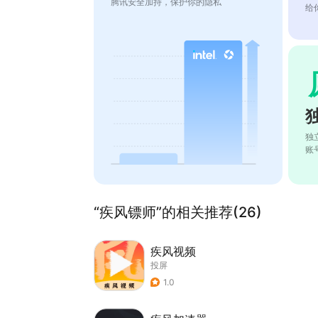
腾讯安全加持，保护你的隐私
给
独
账
“疾风镖师”的相关推荐(26)
疾风视频
投屏
1.0