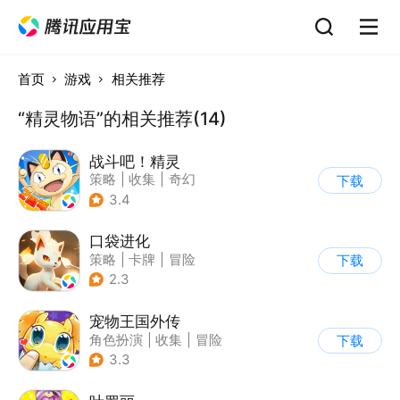
首页
游戏
相关推荐
“精灵物语”的相关推荐(14)
战斗吧！精灵
策略
|
收集
|
奇幻
下载
|
宠物
3.4
口袋进化
策略
|
卡牌
|
冒险
下载
|
精灵宝可梦
2.3
宠物王国外传
角色扮演
|
收集
|
冒险
下载
|
宠物
3.3