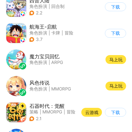
西普大陆
角色扮演
|
回合制
下载
|
奇幻
|
童年
2.2
航海王-启航
角色扮演
|
卡牌
|
冒险
下载
|
海贼王
3.7
魔力宝贝回忆
马上玩
角色扮演
|
ARPG
风色传说
马上玩
角色扮演
|
MMORPG
石器时代：觉醒
策略
|
MMORPG
|
冒险
云游戏
下载
|
自由交易
2.1