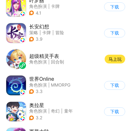
叶罗丽
角色扮演
|
卡牌
下载
|
影视改编
4.1
|
精灵梦叶罗丽
长安幻想
策略
|
卡牌
|
冒险
下载
|
宠物
3.9
超级精灵手表
马上玩
角色扮演
|
回合制
世界Online
角色扮演
|
MMORPG
下载
|
冒险
|
世界OL
3.3
奥拉星
角色扮演
|
奇幻
|
童年
下载
|
卡通
3.2