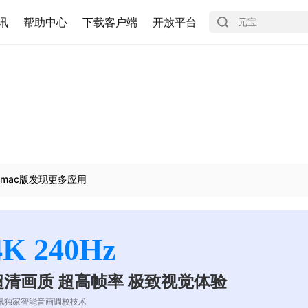
讯
帮助中心
下载客户端
开放平台
mac版发现更多应用
4K 240Hz
超清画质 超高帧率 极致视觉体验
讯独家智能音画调校技术