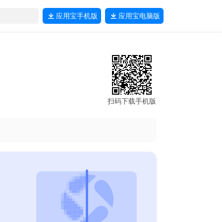
应用宝
手机版
应用宝
电脑版
扫码下载手机版