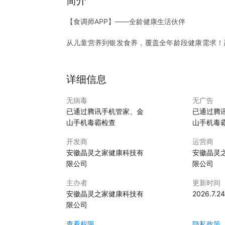
简介
【食调师APP】——全龄健康生活伙伴
从儿童营养到银发食养，覆盖全年龄段健康需求！
人设计健康轻体方案，为中老年搭配慢病食养方案
业技师。以「科学食养+传统技法」为核心，百名
注册专项礼包，开启全龄健康新生态！
详细信息
无病毒
无广告
已通过腾讯手机管家、金
已通过腾
山手机毒霸检查
山手机毒
开发商
运营商
安徽晶灵之家健康科技有
安徽晶灵
限公司
限公司
主办者
更新时间
安徽晶灵之家健康科技有
2026.7.24
限公司
查看权限
隐私政策