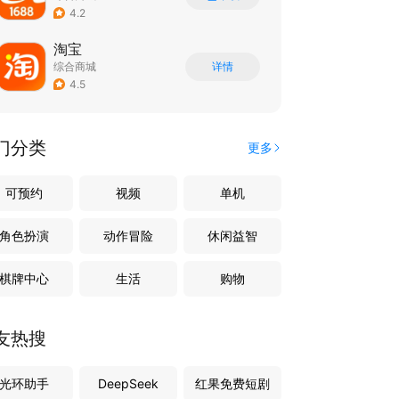
4.2
淘宝
综合商城
详情
4.5
门分类
更多
可预约
视频
单机
角色扮演
动作冒险
休闲益智
棋牌中心
生活
购物
友热搜
光环助手
DeepSeek
红果免费短剧