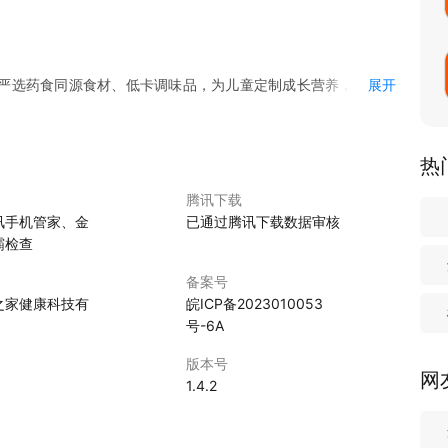
严选药食同源食材、低卡调味品，为儿童定制成长营养，为职场
展开
；同步融合艾灸、推拿、节气养生等线下服务，支持一键预约专
营养师与健康顾问护航，满足全家从饮食到养护的多元场景。新人
热
腾讯下载
讯手机管家、金
已通过腾讯下载数据审核
霸检查
备案号
之家健康科技有
皖ICP备2023010053
号-6A
版本号
网
1.4.2