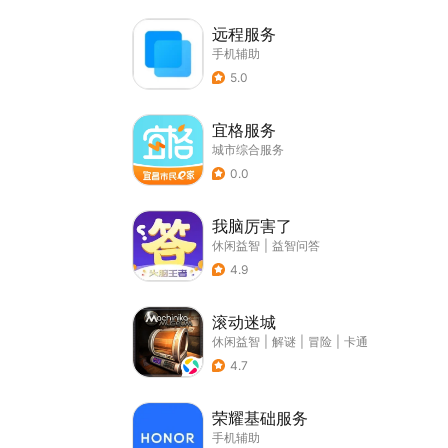
远程服务
手机辅助
5.0
宜格服务
城市综合服务
0.0
我脑厉害了
休闲益智
|
益智问答
4.9
滚动迷城
休闲益智
|
解谜
|
冒险
|
卡通
4.7
荣耀基础服务
手机辅助