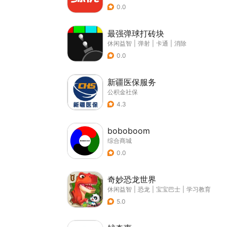
0.0
最强弹球打砖块
休闲益智
|
弹射
|
卡通
|
消除
0.0
新疆医保服务
公积金社保
4.3
boboboom
综合商城
0.0
奇妙恐龙世界
休闲益智
|
恐龙
|
宝宝巴士
|
学习教育
5.0