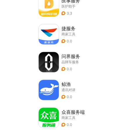
医事服务
医护助手
3.3
捷服务
商家工具
0.0
问界服务
品牌车服务
0.0
鲸渔
通讯对讲
0.0
众喜服务端
商家工具
0.0