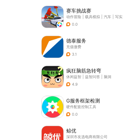
赛车挑战赛
动作冒险
|
载具模拟
|
汽车
|
写实
0.0
德泰服务
充值缴费
3.1
疯狂脑筋急转弯
休闲益智
|
益智问答
|
脑洞
4.9
G服务框架检测
硬件配套控制工具
0.0
鲸优
深圳市友选电商有限公司