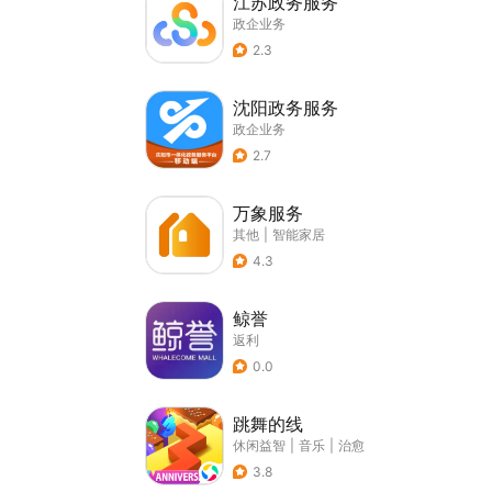
江苏政务服务
政企业务
2.3
沈阳政务服务
政企业务
2.7
万象服务
其他
|
智能家居
4.3
鲸誉
返利
0.0
跳舞的线
休闲益智
|
音乐
|
治愈
3.8