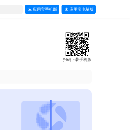
应用宝
手机版
应用宝
电脑版
扫码下载手机版