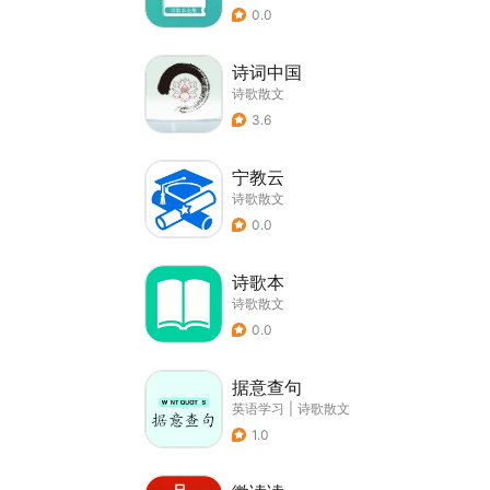
0.0
诗词中国
诗歌散文
3.6
宁教云
诗歌散文
0.0
诗歌本
诗歌散文
0.0
据意查句
英语学习
|
诗歌散文
1.0