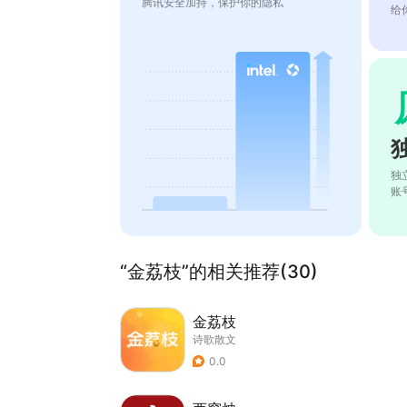
腾讯安全加持，保护你的隐私
给
独
账
“金荔枝”的相关推荐(30)
金荔枝
诗歌散文
0.0