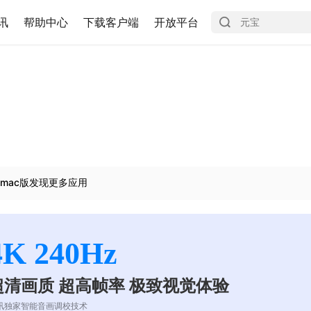
讯
帮助中心
下载客户端
开放平台
mac版发现更多应用
4K 240Hz
超清画质 超高帧率 极致视觉体验
讯独家智能音画调校技术