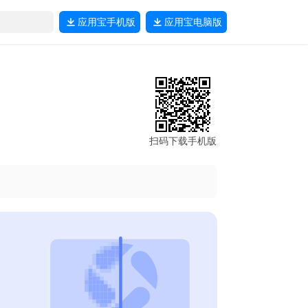
应用宝
手机版
应用宝
电脑版
扫码下载手机版