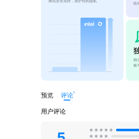
腾讯安全加持，保护你的隐私
给
独
账
1
预览
评论
用户评论
5