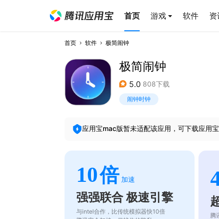
首页
游戏
软件
资
首页
软件
极简闹钟
极简闹钟
5.0
808下载
闹钟时钟
应用宝mac版暂未适配该应用，可下载应用宝
10
倍
加速
强强联合 极速引擎
与intel合作，比传统模拟器快10倍
腾