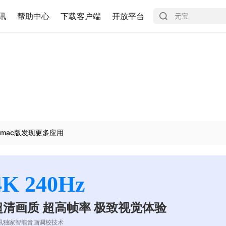
讯
帮助中心
下载客户端
开放平台
mac版发现更多应用
4K 240Hz
超清画质 超高帧率 极致视觉体验
讯独家智能音画调校技术