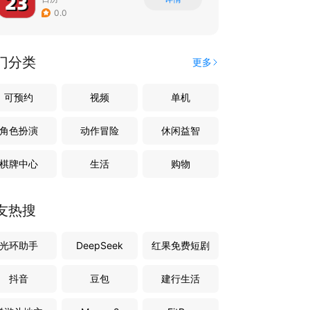
0.0
门分类
更多
可预约
视频
单机
角色扮演
动作冒险
休闲益智
棋牌中心
生活
购物
友热搜
光环助手
DeepSeek
红果免费短剧
抖音
豆包
建行生活