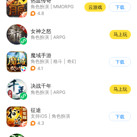
热血传奇
角色扮演
|
MMORPG
云游戏
下载
|
传奇
|
千人同屏
4.8
女神之怒
马上玩
角色扮演
|
ARPG
魔域手游
角色扮演
|
格斗
|
奇幻
下载
|
魔域
4.1
决战千年
马上玩
角色扮演
|
ARPG
征途
支持iOS
|
角色扮演
下载
|
MMORPG
|
战争
4.3