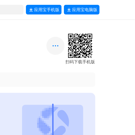
应用宝
手机版
应用宝
电脑版
扫码下载手机版