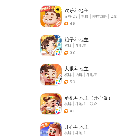
欢乐斗地主
支持iOS
|
棋牌
|
即时战略
|
Q版
4.5
赖子斗地主
棋牌
|
斗地主
3.0
大眼斗地主
棋牌
|
纸牌
|
斗地主
5.0
单机斗地主（开心版）
棋牌
|
斗地主
|
联众
4.1
开心斗地主
棋牌
|
斗地主