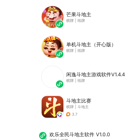
芒果斗地主
棋牌
|
纸牌
单机斗地主（开心版）
棋牌
|
纸牌
闲逸斗地主游戏软件V1.4.4
棋牌
|
纸牌
斗地主比赛
棋牌
|
斗地主
3.7
欢乐全民斗地主软件 V1.0.0