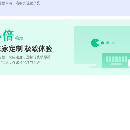
你更高清、流畅的视觉享受
5
倍
稳定
独家定制 极致体验
定性、响应速度，远超传统模拟器
OS/安卓，多账号登录与互通