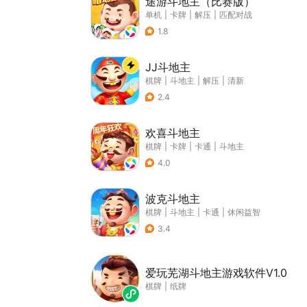
途游斗地主（比赛版）
单机
|
卡牌
|
解压
|
匹配对战
1.8
JJ斗地主
棋牌
|
斗地主
|
解压
|
清新
2.4
欢喜斗地主
棋牌
|
卡牌
|
卡通
|
斗地主
4.0
波克斗地主
棋牌
|
斗地主
|
卡通
|
休闲益智
3.4
爱玩芜湖斗地主游戏软件V1.0
棋牌
|
纸牌