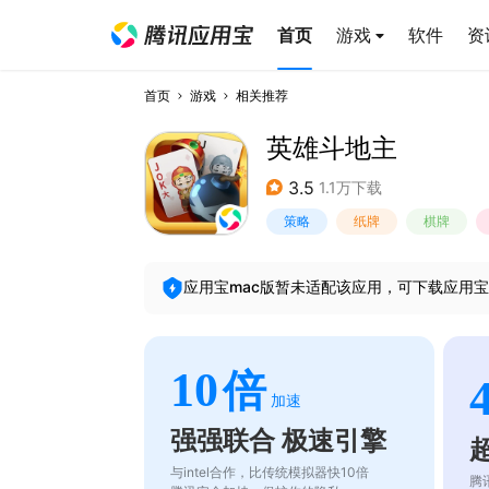
首页
游戏
软件
资
首页
游戏
相关推荐
英雄斗地主
3.5
1.1万下载
策略
纸牌
棋牌
应用宝mac版暂未适配该应用，可下载应用宝
10
倍
加速
强强联合 极速引擎
与intel合作，比传统模拟器快10倍
腾