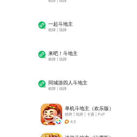
棋牌
|
纸牌
一起斗地主
棋牌
|
纸牌
来吧！斗地主
棋牌
|
纸牌
同城游四人斗地主
棋牌
|
纸牌
单机斗地主（欢乐版）
棋牌
|
纸牌
|
卡通
|
PvP
4.5