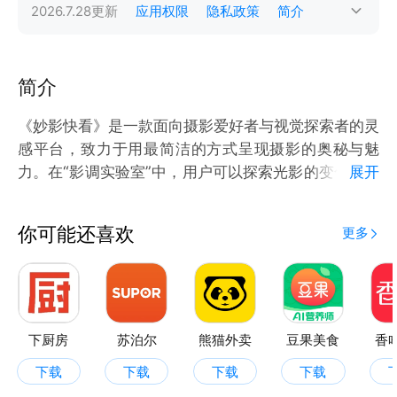
2026.7.28
更新
应用权限
隐私政策
简介
简介
《妙影快看》是一款面向摄影爱好者与视觉探索者的灵
感平台，致力于用最简洁的方式呈现摄影的奥秘与魅
力。在“影调实验室”中，用户可以探索光影的变化、色
展开
彩的表达和情绪的塑造，揭开不同影调背后的创作逻
辑；走进“镜头探索馆”，了解广角、人像、微距等镜头
你可能还喜欢
更多
在实际拍摄中的运用与区别，体会摄影语言的多样与深
度；而“定格瞬间”则精选世界大师的经典作品，用一帧
一瞬的美好，启发你的构图思路与视觉审美。《妙影快
看》让摄影不仅是操作，更是一种深入观察世界的方
下厨房
苏泊尔
熊猫外卖
豆果美食
香
下载
下载
下载
下载