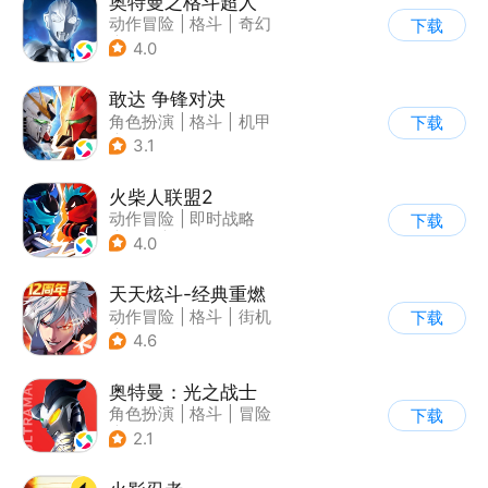
奥特曼之格斗超人
动作冒险
|
格斗
|
奇幻
下载
|
奥特曼
4.0
敢达 争锋对决
角色扮演
|
格斗
|
机甲
下载
|
敢达
3.1
火柴人联盟2
动作冒险
|
即时战略
下载
|
冒险
|
横版过关
4.0
天天炫斗-经典重燃
动作冒险
|
格斗
|
街机
下载
|
动漫
4.6
奥特曼：光之战士
角色扮演
|
格斗
|
冒险
下载
|
童年
2.1