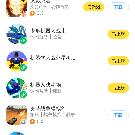
火影忍者
支持iOS
|
动作冒险
云游戏
下载
|
格斗
|
动漫改编
3.5
变形机器人战士
马上玩
休闲益智
|
经营
机器狗大战外星机器人
马上玩
机器人决斗场
马上玩
休闲益智
|
烧脑
史诗战争模拟2
策略
|
战争模拟
|
战争
下载
|
卡通
0.0