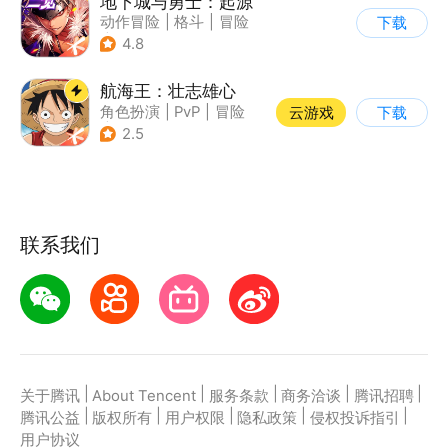
地下城与勇士：起源
动作冒险
|
格斗
|
冒险
下载
|
地下城与勇士
4.8
航海王：壮志雄心
角色扮演
|
PvP
|
冒险
云游戏
下载
|
航海
2.5
联系我们
|
|
|
|
|
关于腾讯
About Tencent
服务条款
商务洽谈
腾讯招聘
|
|
|
|
|
腾讯公益
版权所有
用户权限
隐私政策
侵权投诉指引
用户协议