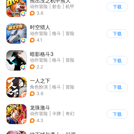
熊出没之机甲熊大
动作冒险
|
射击
|
机甲
下载
|
熊出没
3.6
时空猎人
动作冒险
|
格斗
|
冒险
下载
|
时空猎人
4.1
暗影格斗3
动作冒险
|
格斗
|
冒险
下载
|
暗夜格斗
2.2
一人之下
角色扮演
|
格斗
|
冒险
下载
|
一人之下
3.6
龙珠激斗
动作冒险
|
卡牌
|
奇幻
下载
|
龙珠
4.3