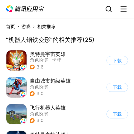
首页
游戏
相关推荐
“机器人钢铁变形”的相关推荐(25)
奥特曼宇宙英雄
角色扮演
|
卡牌
下载
|
影视改编
|
奥特曼
3.6
自由城市超级英雄
角色扮演
下载
|
第三人称射击
|
科幻
3.0
|
开放世界
飞行机器人英雄
角色扮演
下载
|
第三人称射击
|
科幻
3.0
|
写实