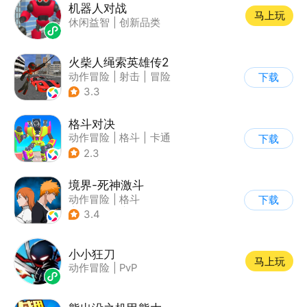
机器人对战
马上玩
休闲益智
|
创新品类
火柴人绳索英雄传2
动作冒险
|
射击
|
冒险
下载
|
开放世界
3.3
格斗对决
动作冒险
|
格斗
|
卡通
下载
2.3
境界-死神激斗
动作冒险
|
格斗
下载
|
动漫改编
|
死神
3.4
小小狂刀
马上玩
动作冒险
|
PvP