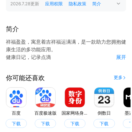
2026.7.28
更新
应用权限
隐私政策
简介
简介
祥福盈盈，寓意着吉祥福运满满，是一款助力您拥抱健
康生活的多功能应用。
健康日记，记录点滴
展开
提供多样背景主题，可记录每日天气、心情指数和具体
心情。还能留存历史心情记录，助您回顾生活中的点滴
你可能还喜欢
更多
感受，关注身心健康。
智能识别，探索自然
具备食物和植物识别功能，拍摄后快速获取识别结果，
帮您认识各类食物与植物，满足好奇心与求知欲。
蔬菜营养，清晰呈现
百度
百度极速版
国家网络身份认证
倒数日
墨
展示多种蔬菜，按叶菜类、根茎类、瓜果类分类，方便
下载
下载
下载
下载
您了解不同蔬菜所属类别，获取其营养信息，助力合理