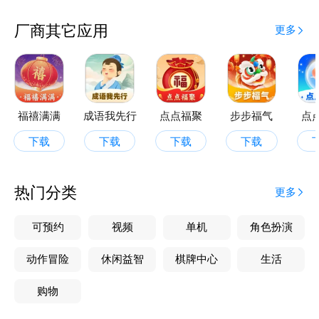
膳食。
健康知识，随时掌握
厂商其它应用
更多
推送健康小常识，如在户外步行的益处等。还有身体质
量指数 BMI、标准体重、基础代谢率等计算器，帮您
随时了解自身健康指标。
祥福盈盈，为您的健康生活添吉祥、增福运，是您日常
健康管理与知识探索的好伙伴。
福禧满满
成语我先行
点点福聚
步步福气
点
下载
下载
下载
下载
热门分类
更多
可预约
视频
单机
角色扮演
动作冒险
休闲益智
棋牌中心
生活
购物