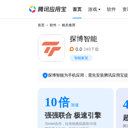
首页
游戏
软件
资
首页
软件
相关推荐
探博智能
0.0
249下载
智能家居
探博智能
为手机应用，需先安装腾讯应用宝提
10
倍
加速
强强联合 极速引擎
与intel合作，比传统模拟器快10倍
腾