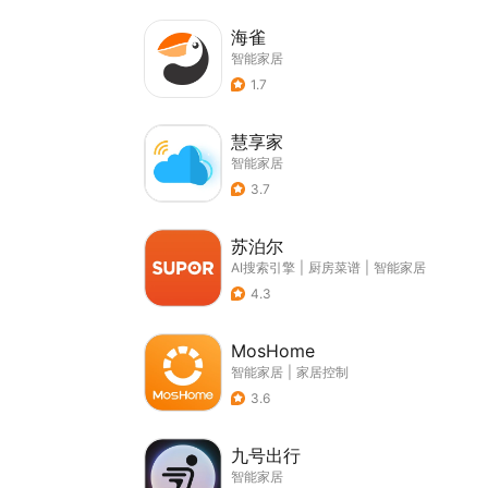
海雀
智能家居
1.7
慧享家
智能家居
3.7
苏泊尔
AI搜索引擎
|
厨房菜谱
|
智能家居
4.3
MosHome
智能家居
|
家居控制
3.6
九号出行
智能家居