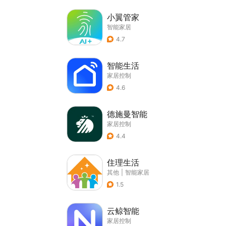
小翼管家
智能家居
4.7
智能生活
家居控制
4.6
德施曼智能
家居控制
4.4
住理生活
其他
|
智能家居
1.5
云鲸智能
家居控制