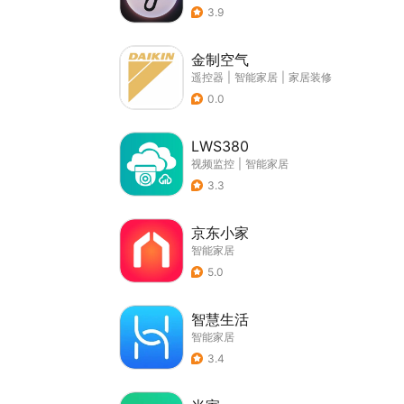
3.9
金制空气
遥控器
|
智能家居
|
家居装修
0.0
LWS380
视频监控
|
智能家居
3.3
京东小家
智能家居
5.0
智慧生活
智能家居
3.4