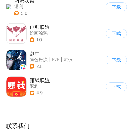
网赚联盟
返利
下载
5.0
画师联盟
绘画涂鸦
下载
1.0
剑中
角色扮演
|
PvP
|
武侠
下载
|
自由交易
2.8
赚钱联盟
返利
下载
4.9
联系我们