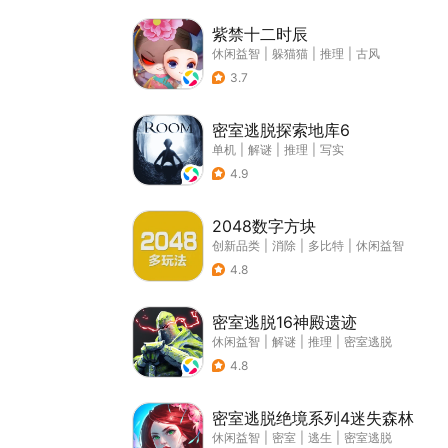
紫禁十二时辰
休闲益智
|
躲猫猫
|
推理
|
古风
3.7
密室逃脱探索地库6
单机
|
解谜
|
推理
|
写实
4.9
2048数字方块
创新品类
|
消除
|
多比特
|
休闲益智
4.8
密室逃脱16神殿遗迹
休闲益智
|
解谜
|
推理
|
密室逃脱
4.8
密室逃脱绝境系列4迷失森林
休闲益智
|
密室
|
逃生
|
密室逃脱