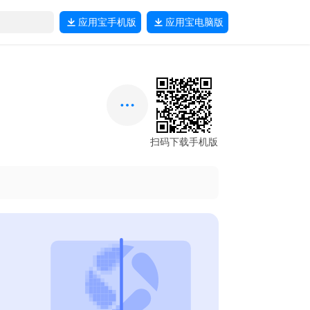
应用宝
手机版
应用宝
电脑版
扫码下载手机版