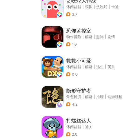
贪吃蛇大作战
休闲益智
|
模拟
|
贪吃蛇
|
卡通
3.7
恐怖监控室
动作冒险
|
解谜
|
恐怖
|
剧情
1.0
救救小可爱
休闲益智
|
解谜
|
逃生
|
萌系
0.0
隐形守护者
角色扮演
|
解谜
|
推理
|
端游移植
4.2
打螺丝达人
休闲益智
|
通关
2.0