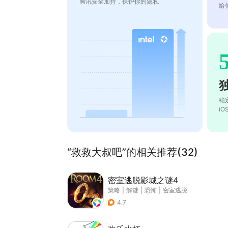
腾讯安全加持，保护你的隐私
给
稳
i
“救救大叔吧”的相关推荐(32)
密室逃脱影城之谜4
策略
|
解谜
|
恐怖
|
密室逃脱
4.7