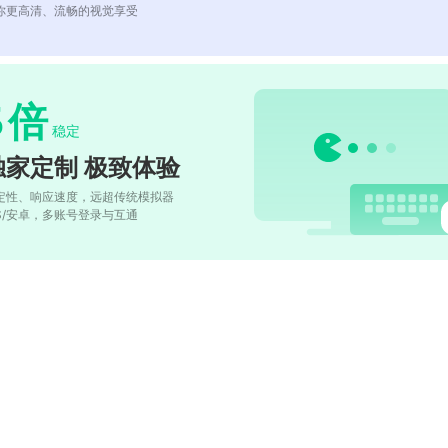
你更高清、流畅的视觉享受
5
倍
稳定
独家定制 极致体验
定性、响应速度，远超传统模拟器
OS/安卓，多账号登录与互通