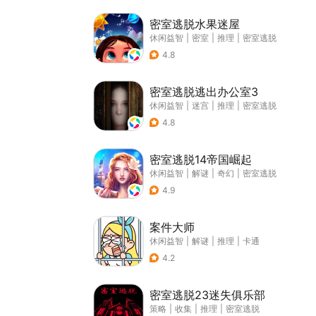
密室逃脱水果迷屋
休闲益智
|
密室
|
推理
|
密室逃脱
4.8
密室逃脱逃出办公室3
休闲益智
|
迷宫
|
推理
|
密室逃脱
4.8
密室逃脱14帝国崛起
休闲益智
|
解谜
|
奇幻
|
密室逃脱
4.9
案件大师
休闲益智
|
解谜
|
推理
|
卡通
4.2
密室逃脱23迷失俱乐部
策略
|
收集
|
推理
|
密室逃脱