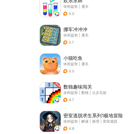
欢乐水杯
休闲益智
|
通关
0.0
挪车冲冲冲
休闲益智
|
通关
2.7
小猫吃鱼
休闲益智
|
通关
0.0
数独趣味闯关
休闲益智
|
数独
|
云步互娱
4.7
密室逃脱求生系列1极地冒险
休闲益智
|
解谜
|
推理
|
密室逃脱
4.8