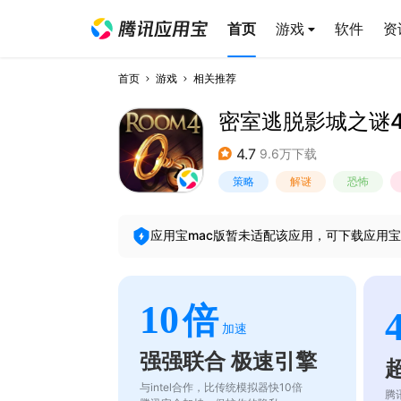
首页
游戏
软件
资
首页
游戏
相关推荐
密室逃脱影城之谜
4.7
9.6万下载
策略
解谜
恐怖
应用宝mac版暂未适配该应用，可下载应用宝
10
倍
加速
强强联合 极速引擎
与intel合作，比传统模拟器快10倍
腾