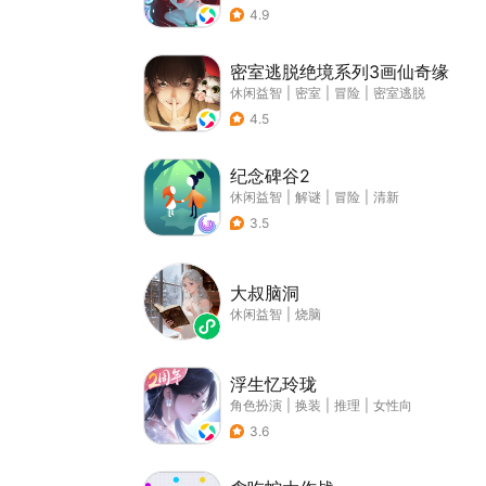
4.9
密室逃脱绝境系列3画仙奇缘
休闲益智
|
密室
|
冒险
|
密室逃脱
4.5
纪念碑谷2
休闲益智
|
解谜
|
冒险
|
清新
3.5
大叔脑洞
休闲益智
|
烧脑
浮生忆玲珑
角色扮演
|
换装
|
推理
|
女性向
3.6