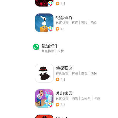
4.8
纪念碑谷
休闲益智
|
解谜
|
冒险
|
治愈
4.1
最强蜗牛
角色扮演
|
卡牌
侦探联盟
休闲益智
|
解谜
|
推理
|
侦探
4.8
梦幻家园
休闲益智
|
消除
|
女性向
|
卡通
3.4