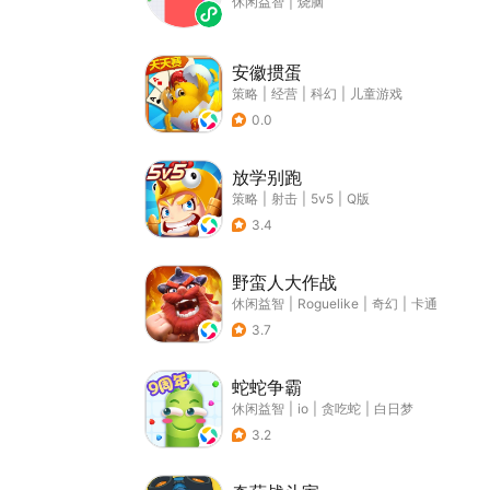
休闲益智
|
烧脑
安徽掼蛋
策略
|
经营
|
科幻
|
儿童游戏
0.0
放学别跑
策略
|
射击
|
5v5
|
Q版
3.4
野蛮人大作战
休闲益智
|
Roguelike
|
奇幻
|
卡通
3.7
蛇蛇争霸
休闲益智
|
io
|
贪吃蛇
|
白日梦
3.2