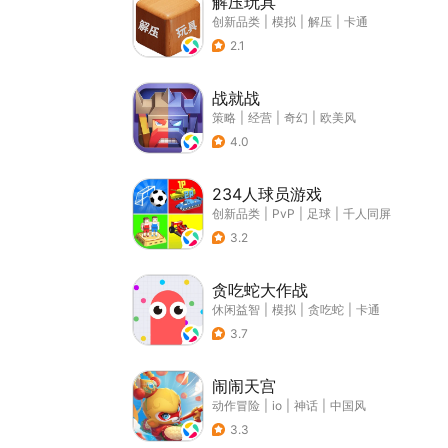
解压玩具
创新品类
|
模拟
|
解压
|
卡通
2.1
战就战
策略
|
经营
|
奇幻
|
欧美风
4.0
234人球员游戏
创新品类
|
PvP
|
足球
|
千人同屏
3.2
贪吃蛇大作战
休闲益智
|
模拟
|
贪吃蛇
|
卡通
3.7
闹闹天宫
动作冒险
|
io
|
神话
|
中国风
3.3