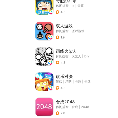
奇葩战斗家
休闲益智
|
io
|
雷霆
4.5
双人游戏
休闲益智
|
派对游戏
1.9
画线火柴人
休闲益智
|
火柴人
|
DIY
4.3
欢乐对决
策略
|
塔防
|
卡通
|
卡牌
4.3
合成2048
休闲益智
|
合成
|
2048
2.0