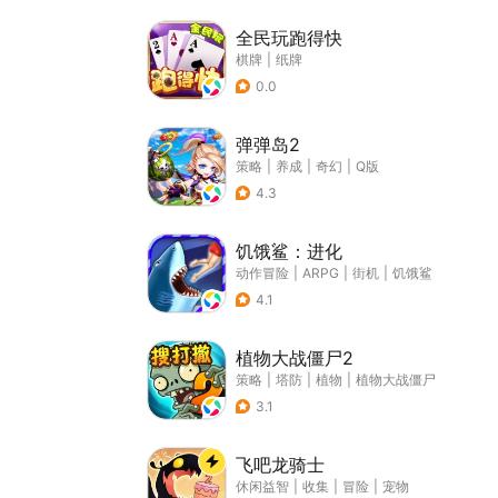
全民玩跑得快
棋牌
|
纸牌
0.0
弹弹岛2
策略
|
养成
|
奇幻
|
Q版
4.3
饥饿鲨：进化
动作冒险
|
ARPG
|
街机
|
饥饿鲨
4.1
植物大战僵尸2
策略
|
塔防
|
植物
|
植物大战僵尸
3.1
飞吧龙骑士
休闲益智
|
收集
|
冒险
|
宠物