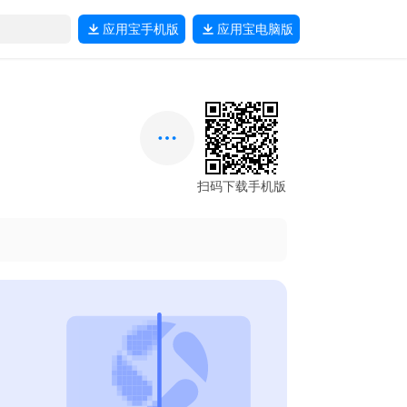
应用宝
手机版
应用宝
电脑版
扫码下载手机版