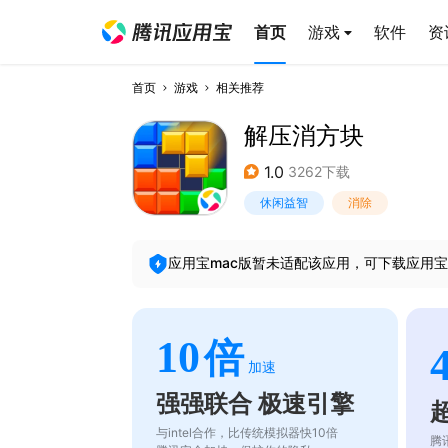
首页
游戏
软件
资
首页
游戏
相关推荐
解压消方块
1.0
3262下载
休闲益智
消除
应用宝mac版暂未适配该应用，可下载应用宝
10
倍
加速
强强联合 极速引擎
与intel合作，比传统模拟器快10倍
腾