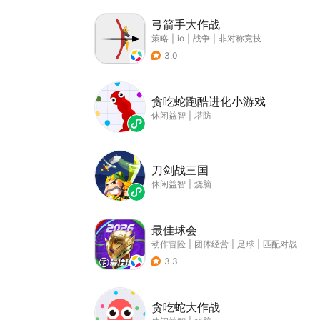
弓箭手大作战
策略
|
io
|
战争
|
非对称竞技
3.0
贪吃蛇跑酷进化小游戏
休闲益智
|
塔防
刀剑战三国
休闲益智
|
烧脑
最佳球会
动作冒险
|
团体经营
|
足球
|
匹配对战
3.3
贪吃蛇大作战