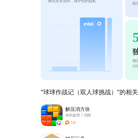
腾讯安全加持，保护你的隐私
给
稳
i
“球球作战记（双人球挑战）”的相关推
解压消方块
休闲益智
|
消除
1.0