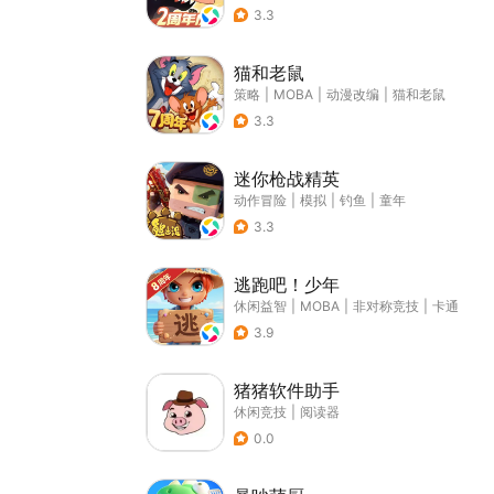
3.3
猫和老鼠
策略
|
MOBA
|
动漫改编
|
猫和老鼠
3.3
迷你枪战精英
动作冒险
|
模拟
|
钓鱼
|
童年
3.3
逃跑吧！少年
休闲益智
|
MOBA
|
非对称竞技
|
卡通
3.9
猪猪软件助手
休闲竞技
|
阅读器
0.0