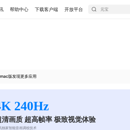
讯
帮助中心
下载客户端
开放平台
mac版发现更多应用
4K 240Hz
超清画质 超高帧率 极致视觉体验
讯独家智能音画调校技术