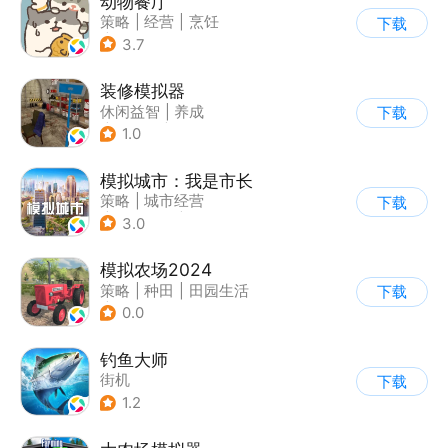
动物餐厅
策略
|
经营
|
烹饪
下载
|
宠物
3.7
装修模拟器
休闲益智
|
养成
下载
|
女性向
|
卡通
1.0
模拟城市：我是市长
策略
|
城市经营
下载
|
模拟城市
|
开放世界
3.0
模拟农场2024
策略
|
种田
|
田园生活
下载
|
写实
0.0
钓鱼大师
街机
下载
1.2