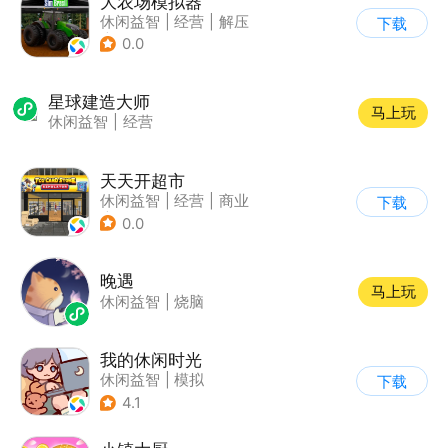
大农场模拟器
休闲益智
|
经营
|
解压
下载
|
清新
0.0
星球建造大师
马上玩
休闲益智
|
经营
天天开超市
休闲益智
|
经营
|
商业
下载
|
卡通
0.0
晚遇
马上玩
休闲益智
|
烧脑
我的休闲时光
休闲益智
|
模拟
下载
4.1