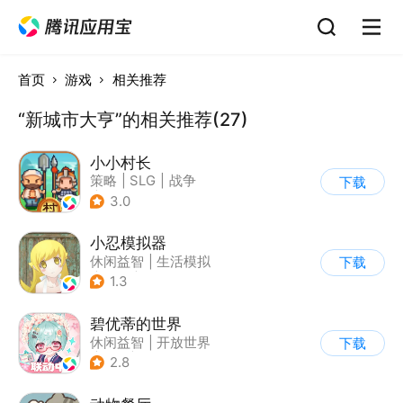
首页
游戏
相关推荐
“新城市大亨”的相关推荐(27)
小小村长
策略
|
SLG
|
战争
下载
|
像素风
3.0
小忍模拟器
休闲益智
|
生活模拟
下载
|
恋爱
|
女性向
1.3
碧优蒂的世界
休闲益智
|
开放世界
下载
|
Q版
|
捏脸
2.8