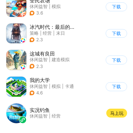
全民农场
休闲益智
|
模拟
下载
|
田园生活
|
卡通
3.6
冰汽时代：最后的家园
策略
|
经营
|
末日
下载
|
steam游戏
2.3
这城有良田
休闲益智
|
建造模拟
下载
|
架空历史
|
古风
2.3
我的大学
休闲益智
|
模拟
|
卡通
下载
|
九游
4.6
实况钓鱼
马上玩
休闲益智
|
经营