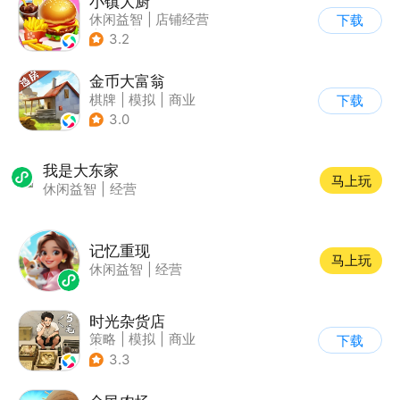
小镇大厨
休闲益智
|
店铺经营
下载
|
美食
|
卡通
3.2
金币大富翁
棋牌
|
模拟
|
商业
下载
|
脑洞
3.0
我是大东家
马上玩
休闲益智
|
经营
记忆重现
马上玩
休闲益智
|
经营
时光杂货店
策略
|
模拟
|
商业
下载
|
童年
3.3