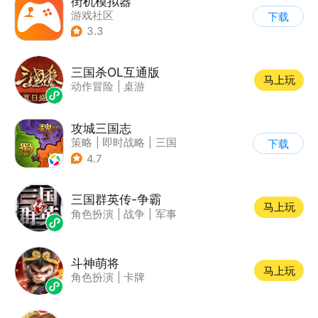
街机模拟器
游戏社区
下载
3.3
三国杀OL互通版
马上玩
动作冒险
|
桌游
攻城三国志
策略
|
即时战略
|
三国
下载
|
千人同屏
4.7
三国群英传-争霸
马上玩
角色扮演
|
战争
|
军事
斗神萌将
马上玩
角色扮演
|
卡牌