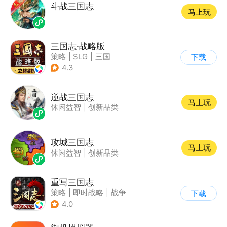
斗战三国志
马上玩
三国志·战略版
策略
|
SLG
|
三国
下载
|
三国志
4.3
逆战三国志
马上玩
休闲益智
|
创新品类
攻城三国志
马上玩
休闲益智
|
创新品类
重写三国志
策略
|
即时战略
|
战争
下载
|
中国风
4.0