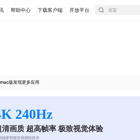
讯
帮助中心
下载客户端
开放平台
mac版发现更多应用
4K 240Hz
超清画质 超高帧率 极致视觉体验
讯独家智能音画调校技术