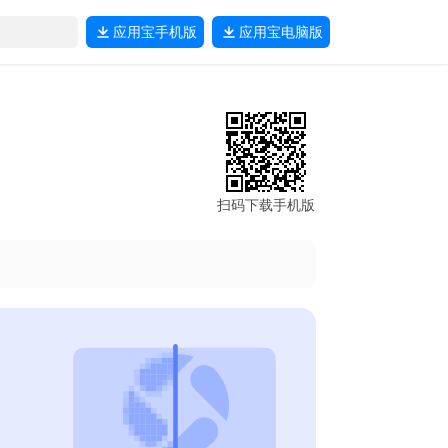
应用宝
手机版
应用宝
电脑版
扫码下载手机版