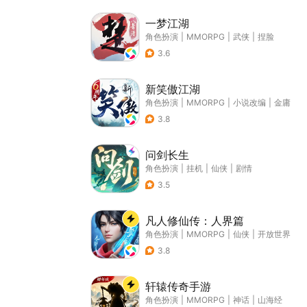
一梦江湖
角色扮演
|
MMORPG
|
武侠
|
捏脸
3.6
新笑傲江湖
角色扮演
|
MMORPG
|
小说改编
|
金庸
3.8
问剑长生
角色扮演
|
挂机
|
仙侠
|
剧情
3.5
凡人修仙传：人界篇
角色扮演
|
MMORPG
|
仙侠
|
开放世界
3.8
轩辕传奇手游
角色扮演
|
MMORPG
|
神话
|
山海经