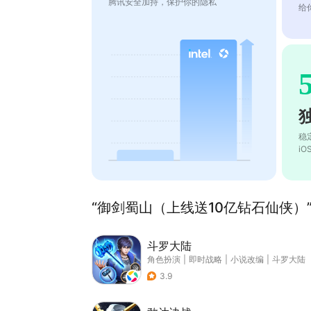
腾讯安全加持，保护你的隐私
给
稳
i
“御剑蜀山（上线送10亿钻石仙侠）”
斗罗大陆
角色扮演
|
即时战略
|
小说改编
|
斗罗大陆
3.9