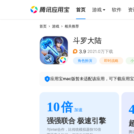
首页
游戏
软件
资
首页
游戏
相关推荐
斗罗大陆
3.9
2021.0万下载
角色扮演
即时战略
小
应用宝mac版暂未适配该应用，可下载应用宝
10
倍
加速
强强联合 极速引擎
与intel合作，比传统模拟器快10倍
腾