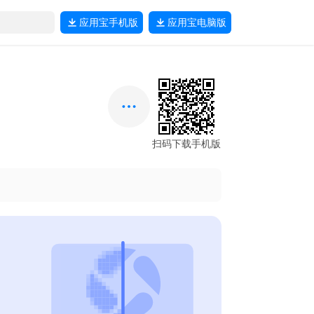
应用宝
手机版
应用宝
电脑版
扫码下载手机版