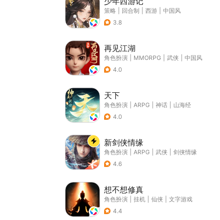
少年西游记
策略
|
回合制
|
西游
|
中国风
3.8
再见江湖
角色扮演
|
MMORPG
|
武侠
|
中国风
4.0
天下
角色扮演
|
ARPG
|
神话
|
山海经
4.0
新剑侠情缘
角色扮演
|
ARPG
|
武侠
|
剑侠情缘
4.6
想不想修真
角色扮演
|
挂机
|
仙侠
|
文字游戏
4.4