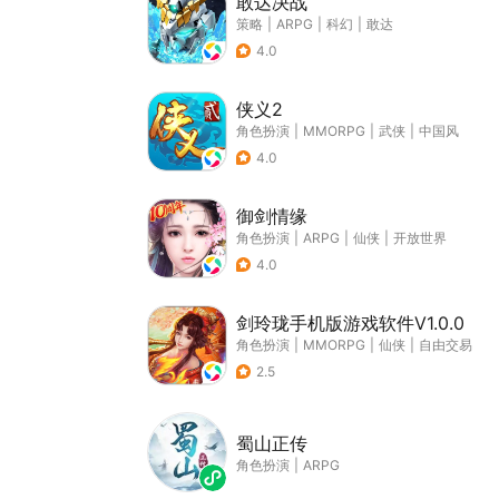
敢达决战
策略
|
ARPG
|
科幻
|
敢达
4.0
侠义2
角色扮演
|
MMORPG
|
武侠
|
中国风
4.0
御剑情缘
角色扮演
|
ARPG
|
仙侠
|
开放世界
4.0
剑玲珑手机版游戏软件V1.0.0
角色扮演
|
MMORPG
|
仙侠
|
自由交易
2.5
蜀山正传
角色扮演
|
ARPG