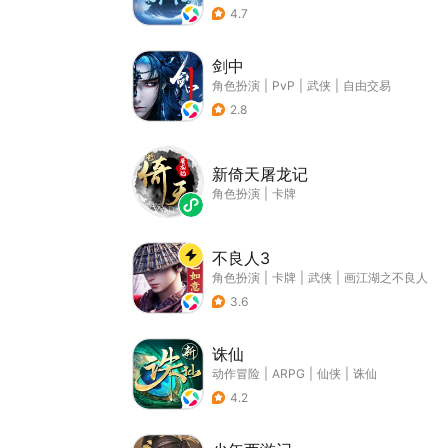
4.7
剑中
角色扮演
|
PvP
|
武侠
|
自由交易
2.8
新倚天屠龙记
角色扮演
|
卡牌
不良人3
角色扮演
|
卡牌
|
武侠
|
画江湖之不良人
3.6
诛仙
动作冒险
|
ARPG
|
仙侠
|
诛仙
4.2