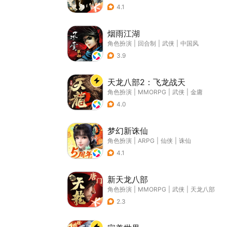
4.1
烟雨江湖
角色扮演
|
回合制
|
武侠
|
中国风
3.9
天龙八部2：飞龙战天
角色扮演
|
MMORPG
|
武侠
|
金庸
4.0
梦幻新诛仙
角色扮演
|
ARPG
|
仙侠
|
诛仙
4.1
新天龙八部
角色扮演
|
MMORPG
|
武侠
|
天龙八部
2.3