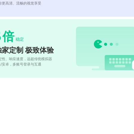
你更高清、流畅的视觉享受
5
倍
稳定
独家定制 极致体验
定性、响应速度，远超传统模拟器
OS/安卓，多账号登录与互通