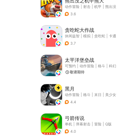
熊出没之机甲熊大
动作冒险
|
射击
|
机甲
|
熊出没
3.6
贪吃蛇大作战
休闲益智
|
模拟
|
贪吃蛇
|
卡通
3.7
太平洋堡垒战
可预约
|
动作冒险
|
格斗
|
科幻
敬请期待
黑月
动作冒险
|
格斗
|
末日
|
美少女
4.4
弓箭传说
单机
|
弹幕射击
|
冒险
|
Q版
4.0