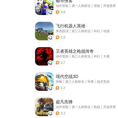
都市侠客
动作冒险
|
第一人称射击
|
冒险
|
开放世界
3.6
飞行机器人英雄
角色扮演
|
第三人称射击
|
科幻
|
动漫
3.0
王者英雄之枪战传奇
动作冒险
|
第三人称射击
|
科幻
|
卡通
2.7
现代空战3D
策略
|
第三人称射击
|
军事
|
战术竞技
3.7
超凡先锋
动作冒险
|
第一人称射击
|
枪战
|
开放世界
3.2