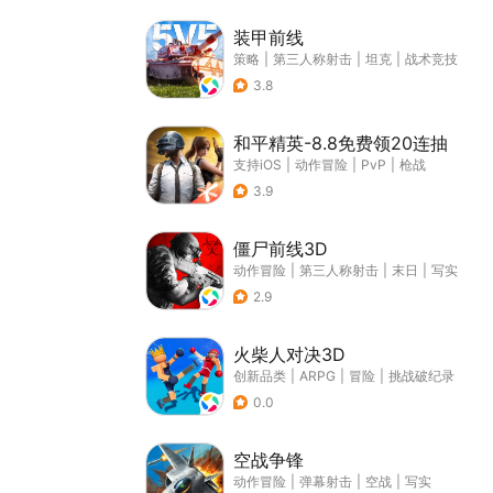
装甲前线
策略
|
第三人称射击
|
坦克
|
战术竞技
3.8
和平精英-8.8免费领20连抽
支持iOS
|
动作冒险
|
PvP
|
枪战
3.9
僵尸前线3D
动作冒险
|
第三人称射击
|
末日
|
写实
2.9
火柴人对决3D
创新品类
|
ARPG
|
冒险
|
挑战破纪录
0.0
空战争锋
动作冒险
|
弹幕射击
|
空战
|
写实