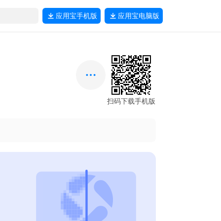
应用宝
手机版
应用宝
电脑版
扫码下载手机版