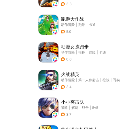
3.3
跑跑大作战
动作冒险
|
跑酷
|
卡通
5.0
动漫女孩跑步
动作冒险
|
模拟
|
冒险
|
卡通
0.0
火线精英
动作冒险
|
第一人称射击
|
枪战
|
写实
3.4
小小突击队
策略
|
解谜
|
战争
|
5v5
3.7