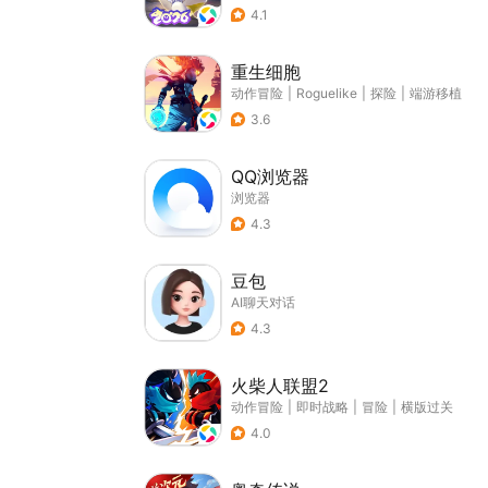
4.1
重生细胞
动作冒险
|
Roguelike
|
探险
|
端游移植
3.6
QQ浏览器
浏览器
4.3
豆包
AI聊天对话
4.3
火柴人联盟2
动作冒险
|
即时战略
|
冒险
|
横版过关
4.0