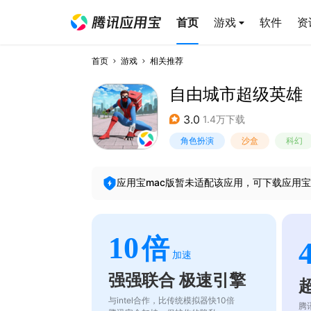
首页
游戏
软件
资
首页
游戏
相关推荐
自由城市超级英雄
3.0
1.4万下载
角色扮演
沙盒
科幻
应用宝mac版暂未适配该应用，可下载应用宝
10
倍
加速
强强联合 极速引擎
与intel合作，比传统模拟器快10倍
腾