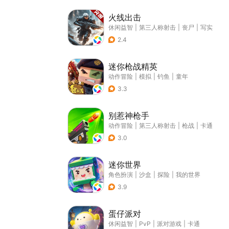
火线出击
休闲益智
|
第三人称射击
|
丧尸
|
写实
2.4
迷你枪战精英
动作冒险
|
模拟
|
钓鱼
|
童年
3.3
别惹神枪手
动作冒险
|
第三人称射击
|
枪战
|
卡通
3.0
迷你世界
角色扮演
|
沙盒
|
探险
|
我的世界
3.9
蛋仔派对
休闲益智
|
PvP
|
派对游戏
|
卡通