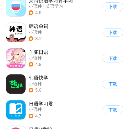
莱特俄语学习背单词
小语种
|
英语学习
下载
|
四六级
4.9
韩语单词
小语种
下载
3.2
羊驼日语
小语种
下载
4.9
韩语快学
小语种
下载
5.0
日语学习君
小语种
下载
4.7