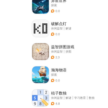
异星世界
探索
0.0
破解点灯
休闲益智
|
解谜
0.0
益智拼图游戏
休闲益智
|
拼图
2.3
瀚海物语
探索
0.0
桔子数独
休闲益智
|
解谜
|
学习教育
|
数独
4.8