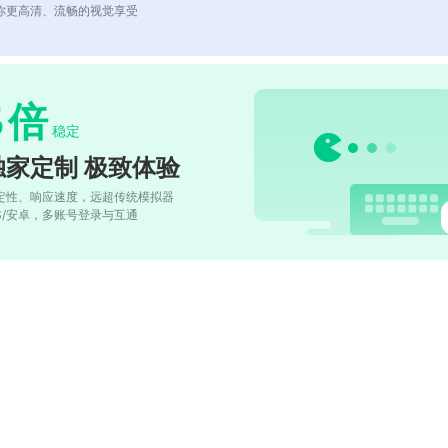
你更高清、流畅的视觉享受
5
倍
稳定
独家定制 极致体验
定性、响应速度，远超传统模拟器
OS/安卓，多账号登录与互通