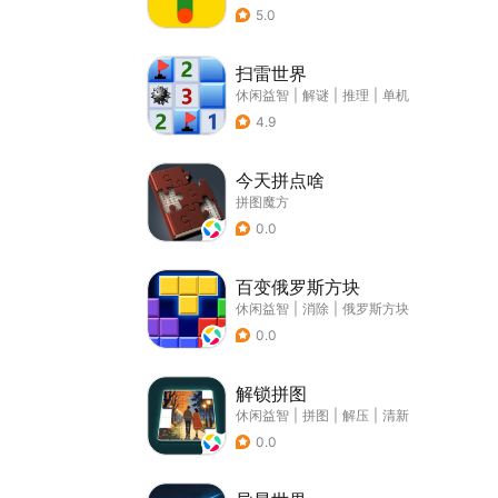
5.0
扫雷世界
休闲益智
|
解谜
|
推理
|
单机
4.9
今天拼点啥
拼图魔方
0.0
百变俄罗斯方块
休闲益智
|
消除
|
俄罗斯方块
0.0
解锁拼图
休闲益智
|
拼图
|
解压
|
清新
0.0