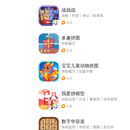
战就战
策略
|
经营
|
奇幻
|
欧美风
4.0
多趣拼图
拼图魔方
0.0
宝宝儿童动物拼图
拼图魔方
|
启蒙早教
5.0
我爱拼模型
创新品类
|
沙盒
|
像素风
|
休闲益智
2.8
数字华容道
休闲益智
|
华容道
|
烧脑
|
多比特