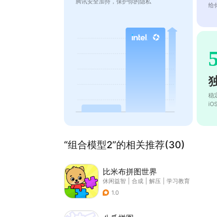
腾讯安全加持，保护你的隐私
给
稳
i
“组合模型2”的相关推荐(30)
比米布拼图世界
休闲益智
|
合成
|
解压
|
学习教育
1.0