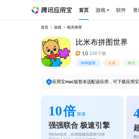
首页
游戏
软件
资
首页
游戏
相关推荐
比米布拼图世界
1.0
236下载
休闲益智
合成
解压
应用宝mac版暂未适配该应用，可下载应用宝
10
倍
加速
强强联合 极速引擎
与intel合作，比传统模拟器快10倍
腾