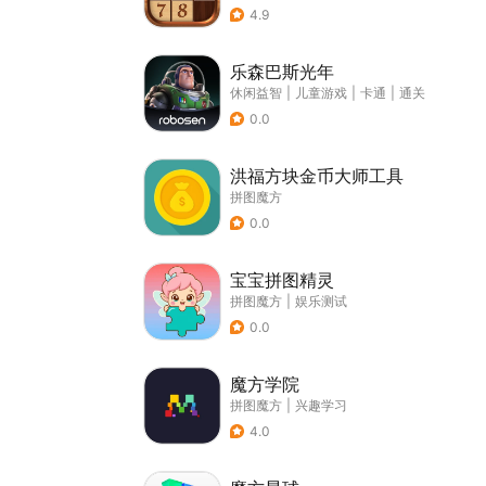
4.9
乐森巴斯光年
休闲益智
|
儿童游戏
|
卡通
|
通关
0.0
洪福方块金币大师工具
拼图魔方
0.0
宝宝拼图精灵
拼图魔方
|
娱乐测试
0.0
魔方学院
拼图魔方
|
兴趣学习
4.0