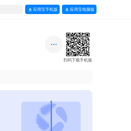
应用宝
手机版
应用宝
电脑版
扫码下载手机版