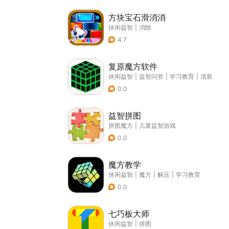
方块宝石滑消消
休闲益智
|
消除
4.7
复原魔方软件
休闲益智
|
益智问答
|
学习教育
|
清新
0.0
益智拼图
拼图魔方
|
儿童益智游戏
0.0
魔方教学
休闲益智
|
魔方
|
解压
|
学习教育
0.0
七巧板大师
休闲益智
|
拼图