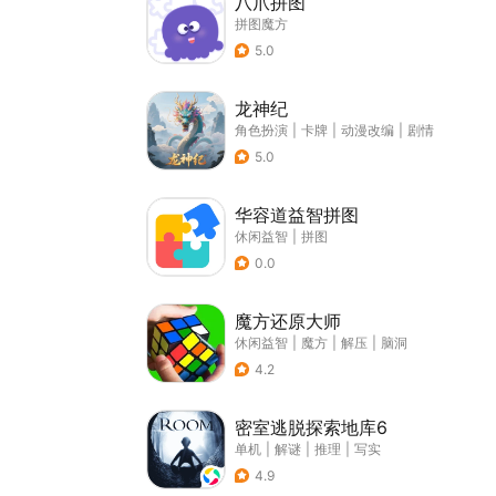
八爪拼图
拼图魔方
5.0
龙神纪
角色扮演
|
卡牌
|
动漫改编
|
剧情
5.0
华容道益智拼图
休闲益智
|
拼图
0.0
魔方还原大师
休闲益智
|
魔方
|
解压
|
脑洞
4.2
密室逃脱探索地库6
单机
|
解谜
|
推理
|
写实
4.9