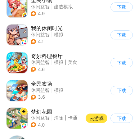
全民小镇
休闲益智
|
建造模拟
下载
|
卡通
|
腾讯
4.9
我的休闲时光
休闲益智
|
模拟
下载
4.1
奇妙料理餐厅
休闲益智
|
模拟
|
美食
下载
|
宝宝巴士
4.6
全民农场
休闲益智
|
模拟
下载
|
田园生活
|
卡通
3.6
梦幻花园
休闲益智
|
消除
|
卡通
云游戏
下载
|
创梦天地
4.0