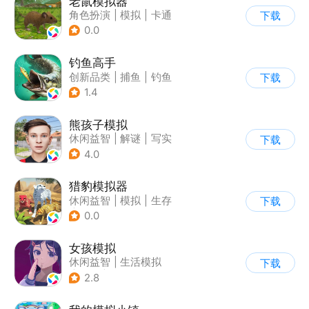
老鼠模拟器
角色扮演
|
模拟
|
卡通
下载
|
62游戏
0.0
钓鱼高手
创新品类
|
捕鱼
|
钓鱼
下载
|
卡通
1.4
熊孩子模拟
休闲益智
|
解谜
|
写实
下载
4.0
猎豹模拟器
休闲益智
|
模拟
|
生存
下载
|
写实
0.0
女孩模拟
休闲益智
|
生活模拟
下载
|
校园
|
卡通
2.8