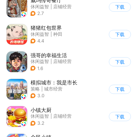
威玛传奇餐厅
休闲益智
|
店铺经营
下载
|
美食
|
卡通
2.7
猪猪红包世界
休闲益智
|
种田
下载
|
田园生活
|
积分网赚
4.4
强哥的幸福生活
休闲益智
|
店铺经营
下载
|
卡通
|
Q版
1.6
模拟城市：我是市长
策略
|
城市经营
下载
|
模拟城市
|
开放世界
3.0
小镇大厨
休闲益智
|
店铺经营
下载
|
美食
|
卡通
3.2