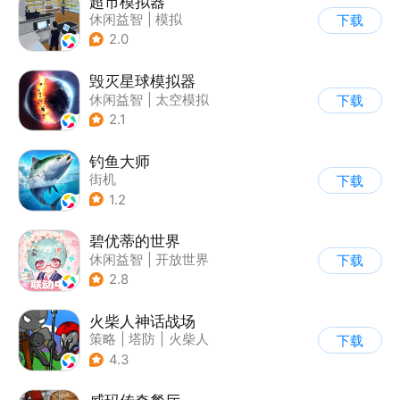
超市模拟器
休闲益智
|
模拟
下载
|
文字游戏
|
经营
2.0
毁灭星球模拟器
休闲益智
|
太空模拟
下载
|
太空
2.1
钓鱼大师
街机
下载
1.2
碧优蒂的世界
休闲益智
|
开放世界
下载
|
Q版
|
捏脸
2.8
火柴人神话战场
策略
|
塔防
|
火柴人
下载
|
休闲益智
4.3