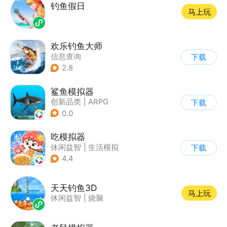
钓鱼假日
马上玩
欢乐钓鱼大师
信息查询
下载
2.8
鲨鱼模拟器
创新品类
|
ARPG
下载
|
冒险
|
开放世界
0.0
吃模拟器
休闲益智
|
生活模拟
下载
|
美食
|
卡通
4.4
天天钓鱼3D
马上玩
休闲益智
|
烧脑