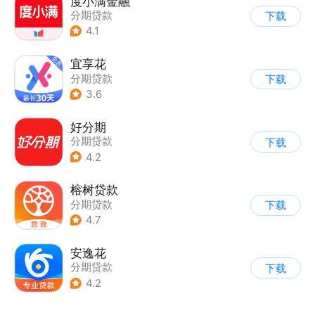
度小满金融
分期贷款
下载
4.1
宜享花
分期贷款
下载
3.6
好分期
分期贷款
下载
4.2
榕树贷款
分期贷款
下载
4.7
安逸花
分期贷款
下载
4.2