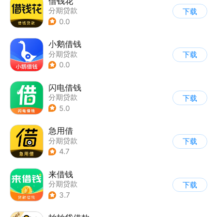
借钱花
分期贷款
下载
0.0
小鹅借钱
分期贷款
下载
0.0
闪电借钱
分期贷款
下载
5.0
急用借
分期贷款
下载
4.7
来借钱
分期贷款
下载
3.7