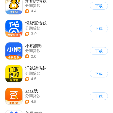
拍拍贷借款
分期贷款
下载
4.4
悦贷宝借钱
分期贷款
下载
3.0
小鹅借款
分期贷款
下载
0.0
洋钱罐借款
分期贷款
下载
4.5
豆豆钱
分期贷款
下载
4.5