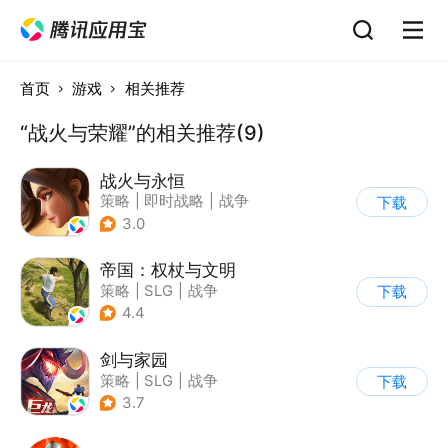
首页
游戏
相关推荐
“战火与荣耀”的相关推荐(9)
战火与永恒
策略
|
即时战略
|
战争
下载
|
欧美风
3.0
帝国：权杖与文明
策略
|
SLG
|
战争
下载
|
自由交易
4.4
剑与家园
策略
|
SLG
|
战争
下载
|
欧美风
3.7