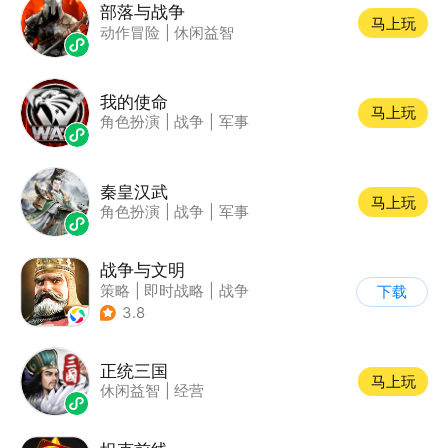
部落与战争
马上玩
动作冒险
|
休闲益智
我的使命
马上玩
角色扮演
|
战争
|
军事
秦皇汉武
马上玩
角色扮演
|
战争
|
军事
战争与文明
策略
|
即时战略
|
战争
下载
|
欧美风
3.8
正统三国
马上玩
休闲益智
|
经营