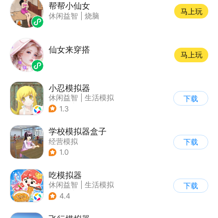
帮帮小仙女
马上玩
休闲益智
|
烧脑
仙女来穿搭
马上玩
小忍模拟器
休闲益智
|
生活模拟
下载
|
恋爱
|
女性向
1.3
学校模拟器盒子
经营模拟
下载
1.0
吃模拟器
休闲益智
|
生活模拟
下载
|
美食
|
卡通
4.4