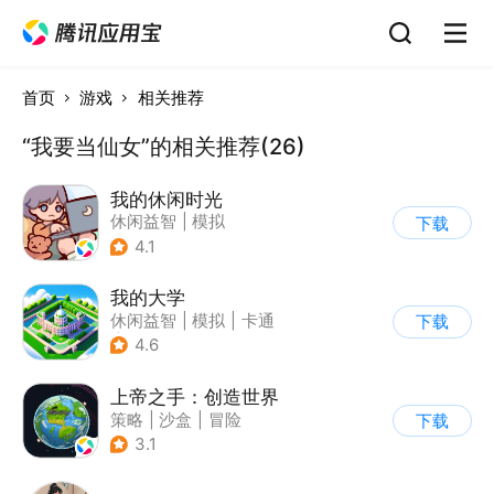
首页
游戏
相关推荐
“我要当仙女”的相关推荐(26)
我的休闲时光
休闲益智
|
模拟
下载
4.1
我的大学
休闲益智
|
模拟
|
卡通
下载
|
九游
4.6
上帝之手：创造世界
策略
|
沙盒
|
冒险
下载
|
卡通
3.1