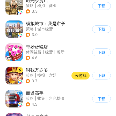
时光杂货店
策略
|
模拟
|
商业
下载
|
童年
3.3
模拟城市：我是市长
策略
|
城市经营
下载
|
模拟城市
|
开放世界
3.0
奇妙蛋糕店
休闲益智
|
经营
|
餐厅
下载
|
宝宝巴士
4.6
叫我万岁爷
策略
|
模拟
|
宫廷
云游戏
下载
|
剧情
3.7
商道高手
策略
|
收集
|
角色扮演
下载
|
模拟
4.5