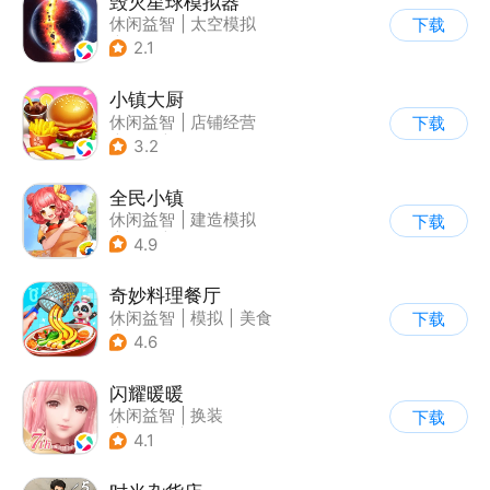
毁灭星球模拟器
休闲益智
|
太空模拟
下载
|
太空
2.1
小镇大厨
休闲益智
|
店铺经营
下载
|
美食
|
卡通
3.2
全民小镇
休闲益智
|
建造模拟
下载
|
卡通
|
腾讯
4.9
奇妙料理餐厅
休闲益智
|
模拟
|
美食
下载
|
宝宝巴士
4.6
闪耀暖暖
休闲益智
|
换装
下载
|
美少女
|
二次元
4.1