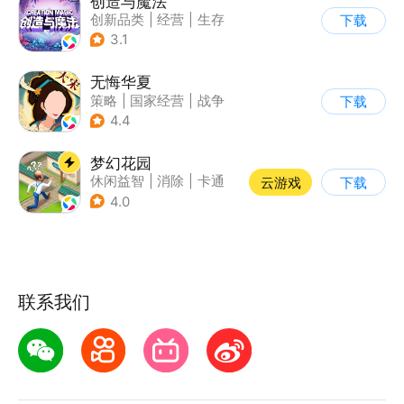
创造与魔法
创新品类
|
经营
|
生存
下载
|
开放世界
3.1
无悔华夏
策略
|
国家经营
|
战争
下载
|
中国风
4.4
梦幻花园
休闲益智
|
消除
|
卡通
云游戏
下载
|
创梦天地
4.0
联系我们