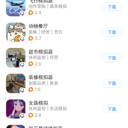
飞行模拟器
动作冒险
|
载具模拟
下载
|
飞机
|
写实
2.3
动物餐厅
策略
|
经营
|
烹饪
下载
|
宠物
3.7
超市模拟器
休闲益智
|
经营
下载
|
文字游戏
|
模拟
2.0
装修模拟器
创新品类
|
换装
下载
|
女性向
|
写实
1.0
女孩模拟
休闲益智
|
生活模拟
下载
|
校园
|
卡通
2.8