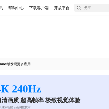
讯
帮助中心
下载客户端
开放平台
mac版发现更多应用
4K 240Hz
超清画质 超高帧率 极致视觉体验
讯独家智能音画调校技术