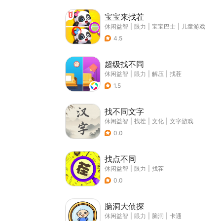
宝宝来找茬
休闲益智
|
眼力
|
宝宝巴士
|
儿童游戏
4.5
超级找不同
休闲益智
|
眼力
|
解压
|
找茬
1.5
找不同文字
休闲益智
|
找茬
|
文化
|
文字游戏
0.0
找点不同
休闲益智
|
眼力
|
找茬
0.0
脑洞大侦探
休闲益智
|
眼力
|
脑洞
|
卡通