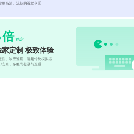
你更高清、流畅的视觉享受
5
倍
稳定
独家定制 极致体验
定性、响应速度，远超传统模拟器
OS/安卓，多账号登录与互通