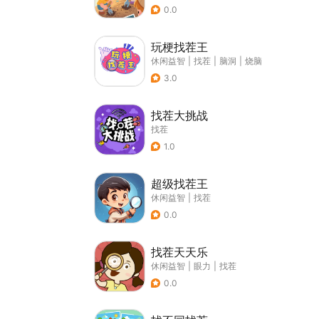
0.0
玩梗找茬王
休闲益智
|
找茬
|
脑洞
|
烧脑
3.0
找茬大挑战
找茬
1.0
超级找茬王
休闲益智
|
找茬
0.0
找茬天天乐
休闲益智
|
眼力
|
找茬
0.0