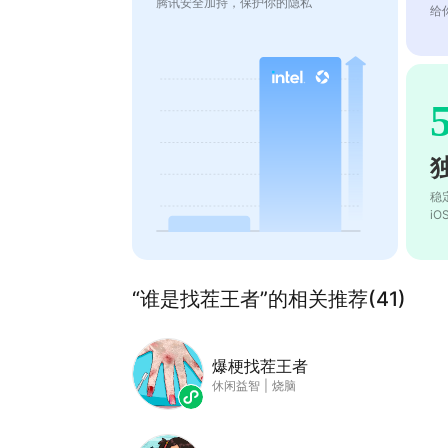
腾讯安全加持，保护你的隐私
给
稳
i
“谁是找茬王者”的相关推荐(41)
爆梗找茬王者
休闲益智
|
烧脑