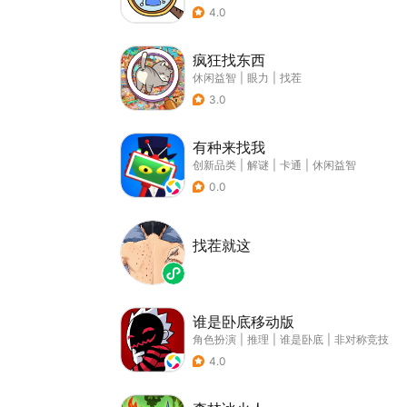
4.0
疯狂找东西
休闲益智
|
眼力
|
找茬
3.0
有种来找我
创新品类
|
解谜
|
卡通
|
休闲益智
0.0
找茬就这
谁是卧底移动版
角色扮演
|
推理
|
谁是卧底
|
非对称竞技
4.0