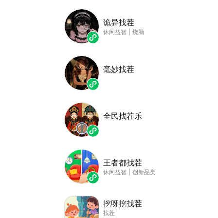
诡异找茬
休闲益智
|
烧脑
毫妙找茬
全民找茬乐
王者都找茬
休闲益智
|
创新品类
挖呀挖找茬
找茬