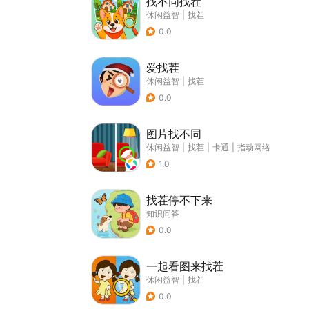
找不同找茬
休闲益智
|
找茬
0.0
爱找茬
休闲益智
|
找茬
0.0
图片找不同
休闲益智
|
找茬
|
卡通
|
指动网络
1.0
找茬停不下来
知识问答
0.0
一起看图来找茬
休闲益智
|
找茬
0.0