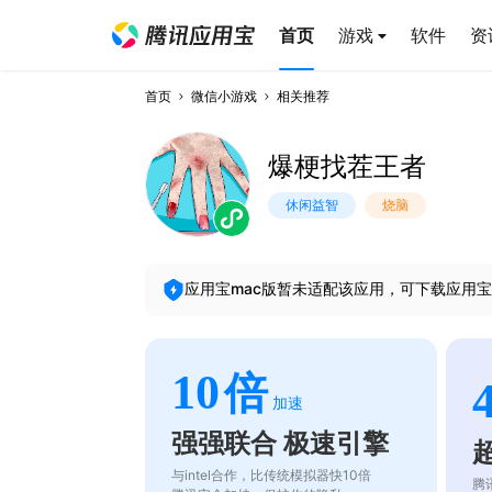
首页
游戏
软件
资
首页
微信小游戏
相关推荐
爆梗找茬王者
休闲益智
烧脑
应用宝mac版暂未适配该应用，可下载应用宝
10
倍
加速
强强联合 极速引擎
与intel合作，比传统模拟器快10倍
腾