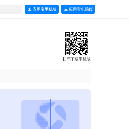
应用宝
手机版
应用宝
电脑版
扫码下载手机版