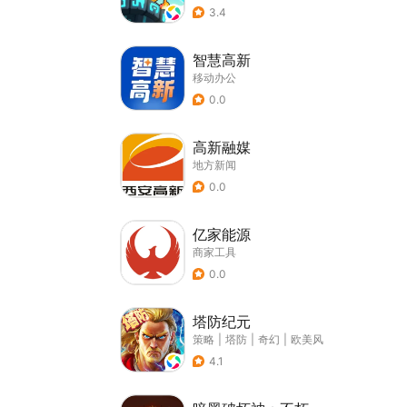
3.4
智慧高新
移动办公
0.0
高新融媒
地方新闻
0.0
亿家能源
商家工具
0.0
塔防纪元
策略
|
塔防
|
奇幻
|
欧美风
4.1