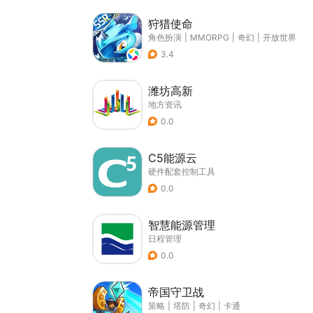
狩猎使命
角色扮演
|
MMORPG
|
奇幻
|
开放世界
3.4
潍坊高新
地方资讯
0.0
C5能源云
硬件配套控制工具
0.0
智慧能源管理
日程管理
0.0
帝国守卫战
策略
|
塔防
|
奇幻
|
卡通