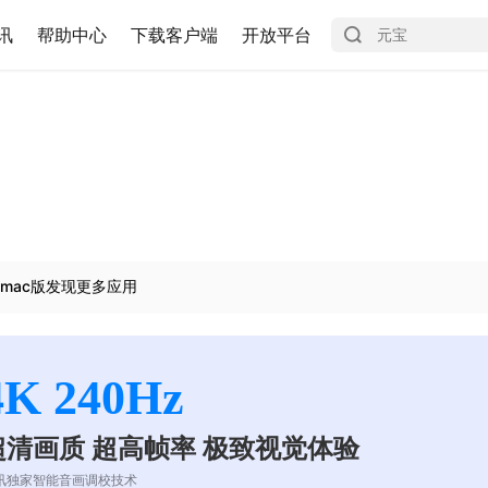
讯
帮助中心
下载客户端
开放平台
mac版发现更多应用
4K 240Hz
超清画质 超高帧率 极致视觉体验
讯独家智能音画调校技术