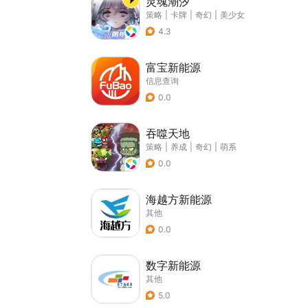
灵魂潮汐
策略
|
卡牌
|
奇幻
|
美少女
4.3
富宝新能源
信息查询
0.0
吞噬天地
策略
|
养成
|
奇幻
|
萌系
0.0
海越方新能源
其他
0.0
数字新能源
其他
5.0