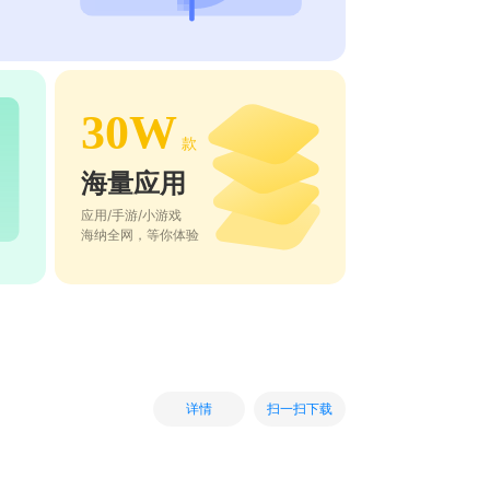
30W
款
海量应用
应用/手游/小游戏
海纳全网，等你体验
扫一扫下载
详情