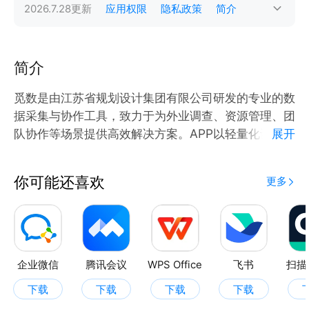
2026.7.28
更新
应用权限
隐私政策
简介
简介
觅数是由江苏省规划设计集团有限公司研发的专业的数
据采集与协作工具，致力于为外业调查、资源管理、团
队协作等场景提供高效解决方案。APP以轻量化设计、
展开
多维度功能为核心，助力用户精准采集数据并实现跨团
队协同。
你可能还喜欢
更多
核心功能亮点：
1.智能地图标注：支持点、线、面三种地理要素标注，
集成坐标点增删、撤回功能，保障数据准确性。结合交
互式地图工具（图层切换、地点搜索、定位缩放），显
著提升标注效率。
企业微信
腾讯会议
WPS Office
飞书
扫描
2.动态任务管理：支持自定义任务范围、时间及类型，
下载
下载
下载
下载
并通过分类列表（“我创建的”“我参与的”）快速检索任