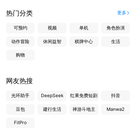
务。任务数据可一键导出，适配自然资源调查、城市规
划、物流路径规划等多场景需求。
热门分类
更多
3.灵活团队协作：实时共享成员位置与任务进度，支持
权限管理，任务创建者可动态添加/移除团队成员，确
可预约
视频
单机
角色扮演
保外业协同高效可控。
4.可定制化表单：提供动态属性表单模板，允许自定义
动作冒险
休闲益智
棋牌中心
生活
文本、数字、图片等采集字段，支持必填设置与模板复
购物
用。修改模板不影响已关联任务，兼顾灵活性与数据一
致性。
5.安全数据共享：通过隐私保护机制，用户需申请授权
网友热搜
方可获取联系方式，任务发布者保留审批权限。
用户体验优化：
光环助手
DeepSeek
红果免费短剧
抖音
轻量化登录：支持手机号一键注册/登录，兼容无网络
豆包
建行生活
禅游斗地主
Manwa2
FitPro