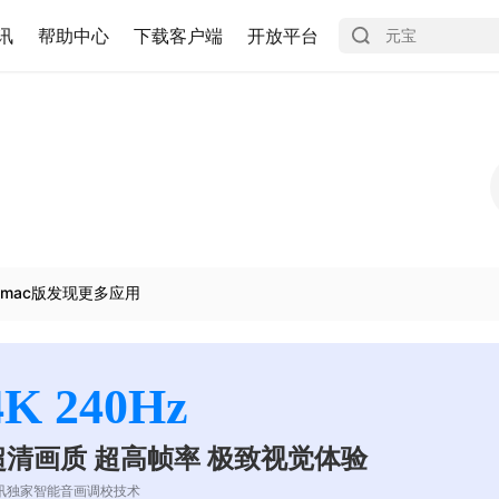
讯
帮助中心
下载客户端
开放平台
mac版发现更多应用
4K 240Hz
超清画质 超高帧率 极致视觉体验
讯独家智能音画调校技术