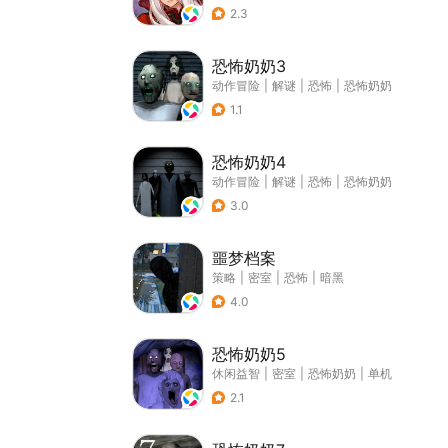
2.3
恐怖奶奶3
动作冒险
|
解谜
|
恐怖
|
恐怖奶奶
1.1
恐怖奶奶4
动作冒险
|
解谜
|
恐怖
|
恐怖奶奶
3.0
噩梦档案
策略
|
密室
|
恐怖
|
暗黑
4.0
恐怖奶奶5
休闲益智
|
密室
|
恐怖奶奶
|
单机
2.1