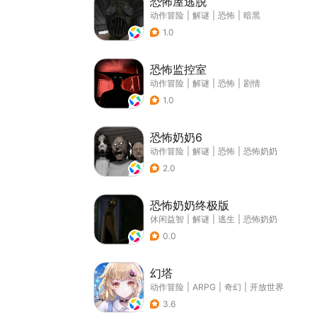
恐怖屋逃脱
动作冒险
|
解谜
|
恐怖
|
暗黑
1.0
恐怖监控室
动作冒险
|
解谜
|
恐怖
|
剧情
1.0
恐怖奶奶6
动作冒险
|
解谜
|
恐怖
|
恐怖奶奶
2.0
恐怖奶奶终极版
休闲益智
|
解谜
|
逃生
|
恐怖奶奶
0.0
幻塔
动作冒险
|
ARPG
|
奇幻
|
开放世界
3.6