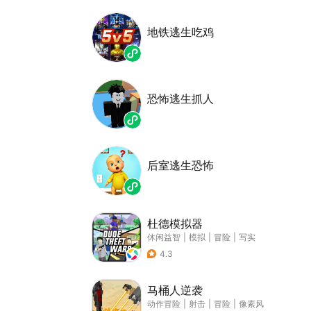
地铁逃生吃鸡
恐怖逃生抓人
后室逃生恐怖
杜德模拟器
休闲益智
|
模拟
|
冒险
|
写实
4.3
马桶人逆袭
动作冒险
|
射击
|
冒险
|
像素风