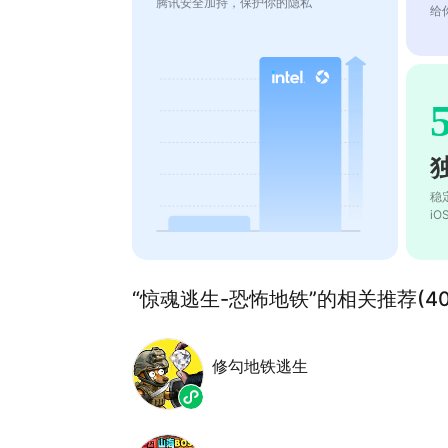
腾讯安全加持，保护你的隐私
给
稳
i
“惊魂逃生-恐怖地铁”的相关推荐(40
修勾地铁逃生