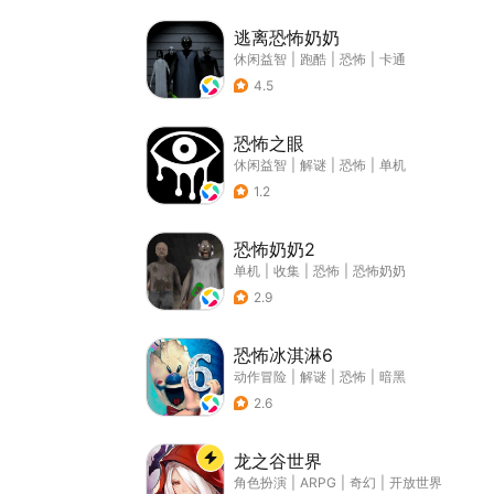
逃离恐怖奶奶
休闲益智
|
跑酷
|
恐怖
|
卡通
4.5
恐怖之眼
休闲益智
|
解谜
|
恐怖
|
单机
1.2
恐怖奶奶2
单机
|
收集
|
恐怖
|
恐怖奶奶
2.9
恐怖冰淇淋6
动作冒险
|
解谜
|
恐怖
|
暗黑
2.6
龙之谷世界
角色扮演
|
ARPG
|
奇幻
|
开放世界