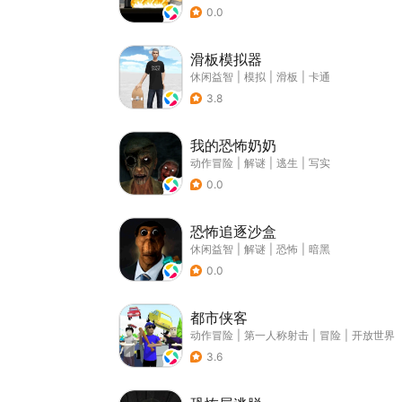
0.0
滑板模拟器
休闲益智
|
模拟
|
滑板
|
卡通
3.8
我的恐怖奶奶
动作冒险
|
解谜
|
逃生
|
写实
0.0
恐怖追逐沙盒
休闲益智
|
解谜
|
恐怖
|
暗黑
0.0
都市侠客
动作冒险
|
第一人称射击
|
冒险
|
开放世界
3.6