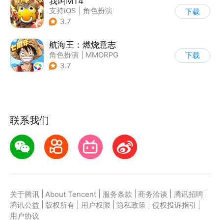
我叫MT4
支持iOS
|
角色扮演
下载
|
ARPG
|
奇幻
3.7
航海王：燃烧意志
角色扮演
|
MMORPG
下载
|
奇幻
|
海贼王
3.7
联系我们
|
|
|
|
|
关于腾讯
About Tencent
服务条款
商务洽谈
腾讯招聘
|
|
|
|
|
腾讯公益
版权所有
用户权限
隐私政策
侵权投诉指引
用户协议