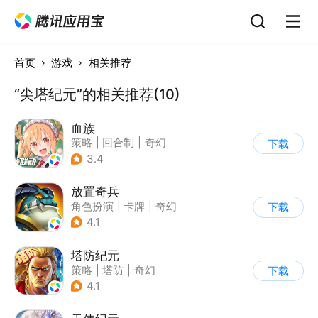
首页
游戏
相关推荐
“尖塔纪元”的相关推荐(10)
血族
策略
|
回合制
|
奇幻
下载
|
血族
3.4
放置奇兵
角色扮演
|
卡牌
|
奇幻
下载
|
欧美风
4.1
塔防纪元
策略
|
塔防
|
奇幻
下载
|
欧美风
4.1