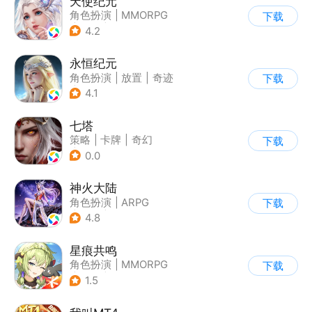
天使纪元
角色扮演
|
MMORPG
下载
|
奇幻
|
自由交易
4.2
永恒纪元
角色扮演
|
放置
|
奇迹
下载
|
奇迹MU
4.1
七塔
策略
|
卡牌
|
奇幻
下载
|
写实
0.0
神火大陆
角色扮演
|
ARPG
下载
|
奇幻
|
自由交易
4.8
星痕共鸣
角色扮演
|
MMORPG
下载
|
奇幻
|
美少女
1.5