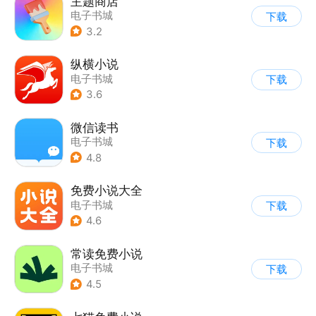
主题商店
电子书城
下载
3.2
纵横小说
电子书城
下载
3.6
微信读书
电子书城
下载
4.8
免费小说大全
电子书城
下载
4.6
常读免费小说
电子书城
下载
4.5