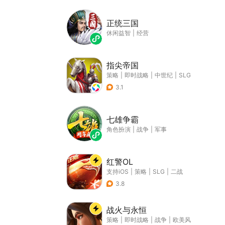
正统三国
休闲益智
|
经营
指尖帝国
策略
|
即时战略
|
中世纪
|
SLG
3.1
七雄争霸
角色扮演
|
战争
|
军事
红警OL
支持iOS
|
策略
|
SLG
|
二战
3.8
战火与永恒
策略
|
即时战略
|
战争
|
欧美风