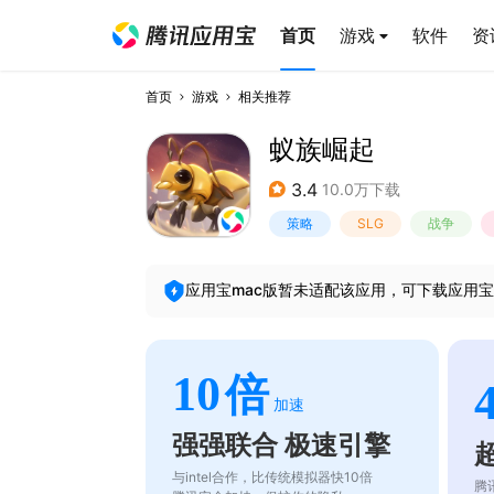
首页
游戏
软件
资
首页
游戏
相关推荐
蚁族崛起
3.4
10.0万下载
策略
SLG
战争
应用宝mac版暂未适配该应用，可下载应用宝
10
倍
加速
强强联合 极速引擎
与intel合作，比传统模拟器快10倍
腾