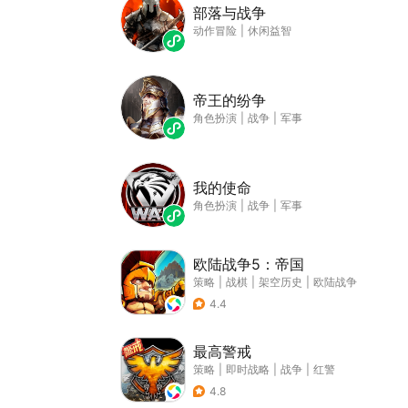
部落与战争
动作冒险
|
休闲益智
帝王的纷争
角色扮演
|
战争
|
军事
我的使命
角色扮演
|
战争
|
军事
欧陆战争5：帝国
策略
|
战棋
|
架空历史
|
欧陆战争
4.4
最高警戒
策略
|
即时战略
|
战争
|
红警
4.8