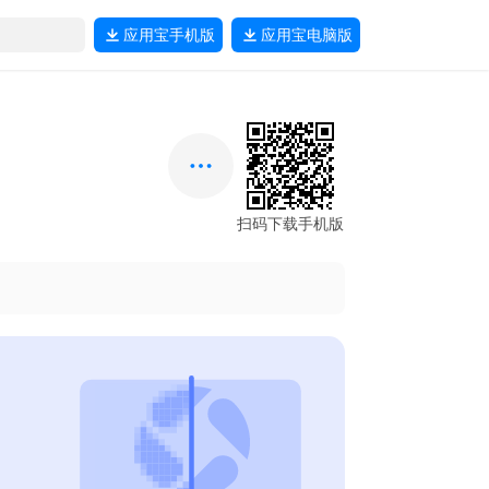
应用宝
手机版
应用宝
电脑版
扫码下载手机版