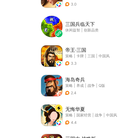
3.0
三国兵临天下
休闲益智
|
创新品类
帝王·三国
策略
|
卡牌
|
三国
|
中国风
3.3
海岛奇兵
策略
|
养成
|
战争
|
Q版
2.4
无悔华夏
策略
|
国家经营
|
战争
|
中国风
4.4