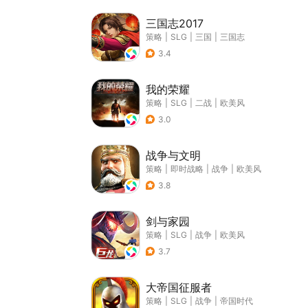
三国志2017
策略
|
SLG
|
三国
|
三国志
3.4
我的荣耀
策略
|
SLG
|
二战
|
欧美风
3.0
战争与文明
策略
|
即时战略
|
战争
|
欧美风
3.8
剑与家园
策略
|
SLG
|
战争
|
欧美风
3.7
大帝国征服者
策略
|
SLG
|
战争
|
帝国时代