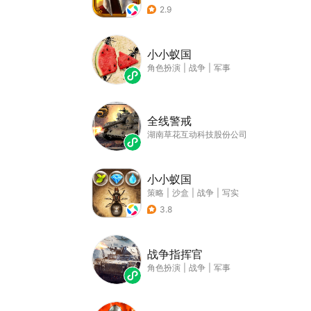
2.9
小小蚁国
角色扮演
|
战争
|
军事
全线警戒
湖南草花互动科技股份公司
小小蚁国
策略
|
沙盒
|
战争
|
写实
3.8
战争指挥官
角色扮演
|
战争
|
军事