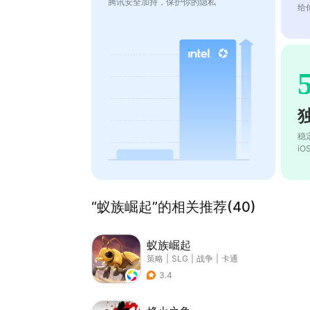
腾讯安全加持，保护你的隐私
给
稳
i
“蚁族崛起”的相关推荐(40)
蚁族崛起
策略
|
SLG
|
战争
|
卡通
3.4