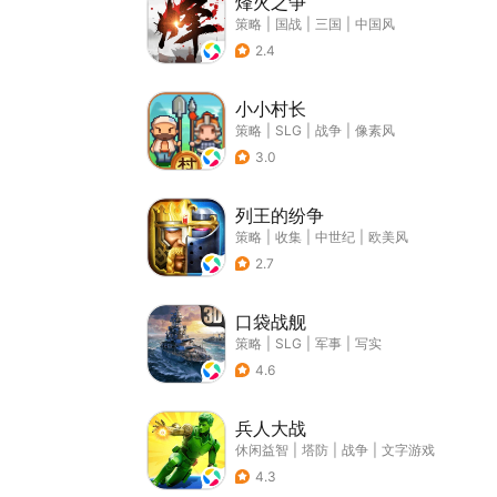
烽火之争
策略
|
国战
|
三国
|
中国风
2.4
小小村长
策略
|
SLG
|
战争
|
像素风
3.0
列王的纷争
策略
|
收集
|
中世纪
|
欧美风
2.7
口袋战舰
策略
|
SLG
|
军事
|
写实
4.6
兵人大战
休闲益智
|
塔防
|
战争
|
文字游戏
4.3