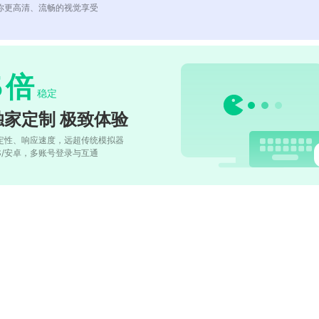
你更高清、流畅的视觉享受
5
倍
稳定
独家定制 极致体验
定性、响应速度，远超传统模拟器
OS/安卓，多账号登录与互通