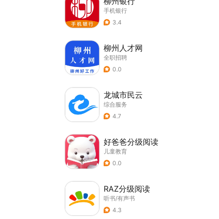
柳州银行
手机银行
3.4
柳州人才网
全职招聘
0.0
龙城市民云
综合服务
4.7
好爸爸分级阅读
儿童教育
0.0
RAZ分级阅读
听书/有声书
4.3