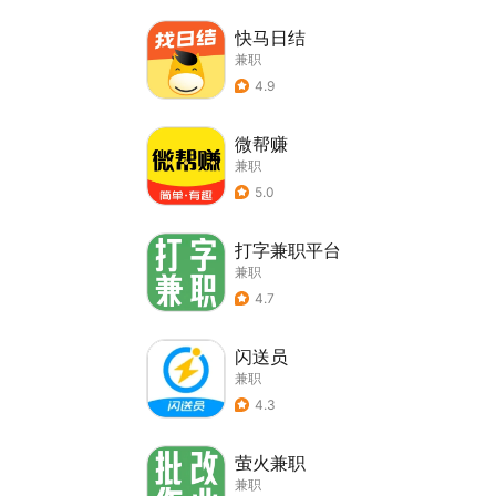
快马日结
兼职
4.9
微帮赚
兼职
5.0
打字兼职平台
兼职
4.7
闪送员
兼职
4.3
萤火兼职
兼职