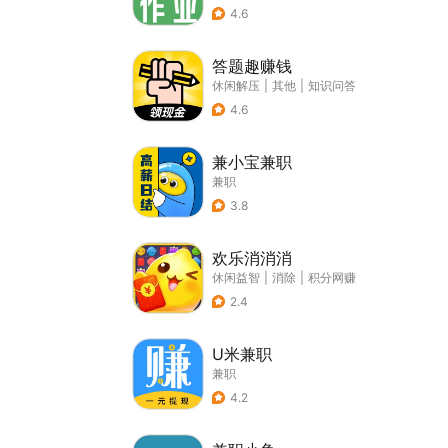
4.6
答题趣赚钱
休闲解压
|
其他
|
知识问答
4.6
兼小宝兼职
兼职
3.8
欢乐消消消
休闲益智
|
消除
|
积分网赚
2.4
U米兼职
兼职
4.2