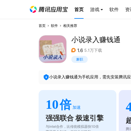
首页
游戏
软件
资
首页
软件
相关推荐
小说录入赚钱通
1.6
5.1万下载
兼职
小说录入赚钱通
为手机应用，需先安装腾讯应
10
倍
加速
强强联合 极速引擎
与intel合作，比传统模拟器快10倍
腾