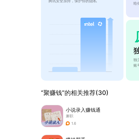
腾讯安全加持，保护你的隐私
给
独
账
“聚赚钱”的相关推荐(30)
小说录入赚钱通
兼职
1.6