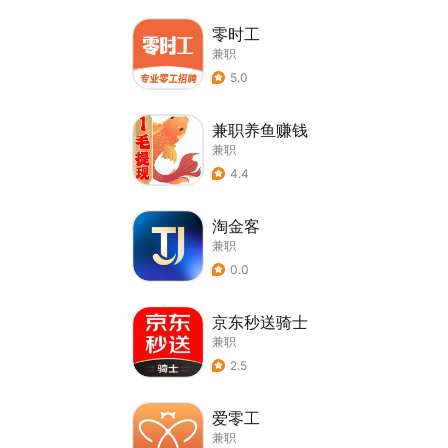
零时工
兼职
5.0
兼职养鱼赚钱
兼职
4.4
淘金客
兼职
0.0
京东秒送骑士
兼职
2.5
爱零工
兼职