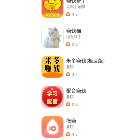
赚钱帮手
返利
|
兼职
4.3
赚钱猫
综合服务
0.0
米多赚钱(极速版)
兼职
3.7
配音赚钱
兼职
0.0
微赚
兼职
4.8