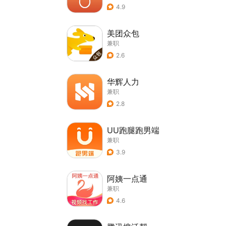
4.9
美团众包
兼职
2.6
华辉人力
兼职
2.8
UU跑腿跑男端
兼职
3.9
阿姨一点通
兼职
4.6