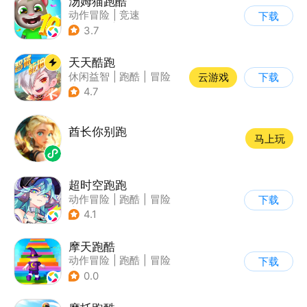
汤姆猫跑酷
动作冒险
|
竞速
下载
|
汤姆猫
|
卡通
3.7
天天酷跑
休闲益智
|
跑酷
|
冒险
云游戏
下载
|
萌系
4.7
酋长你别跑
马上玩
超时空跑跑
动作冒险
|
跑酷
|
冒险
下载
|
沙盒
4.1
摩天跑酷
动作冒险
|
跑酷
|
冒险
下载
|
横版过关
0.0