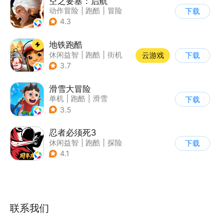
空之要塞：启航
动作冒险
|
跑酷
|
冒险
下载
|
剧情
4.3
地铁跑酷
休闲益智
|
跑酷
|
街机
云游戏
下载
|
创梦天地
3.7
滑雪大冒险
单机
|
跑酷
|
滑雪
下载
|
游道易
3.5
忍者必须死3
休闲益智
|
跑酷
|
探险
下载
|
和风
4.1
联系我们