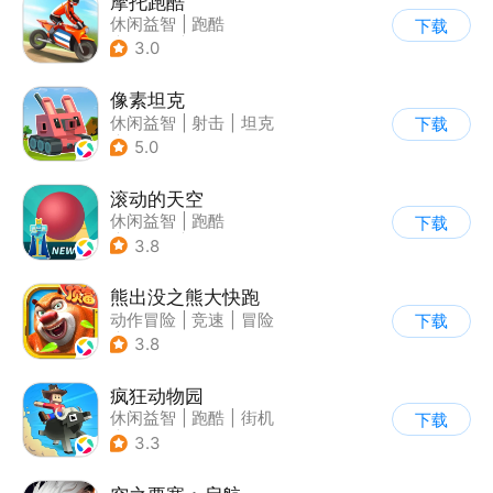
摩托跑酷
休闲益智
|
跑酷
下载
|
摩托车
|
横版过关
3.0
像素坦克
休闲益智
|
射击
|
坦克
下载
|
像素风
5.0
滚动的天空
休闲益智
|
跑酷
下载
|
女性向
|
卡通
3.8
熊出没之熊大快跑
动作冒险
|
竞速
|
冒险
下载
|
熊出没
3.8
疯狂动物园
休闲益智
|
跑酷
|
街机
下载
|
像素风
3.3