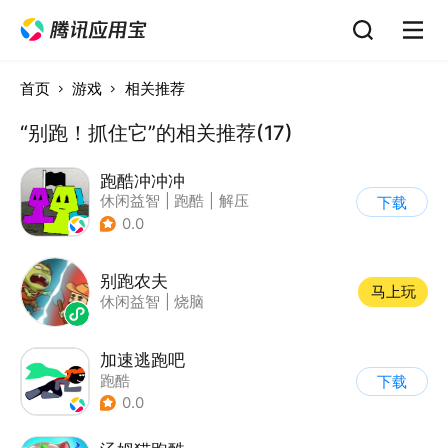
首页
游戏
相关推荐
“别跑！抓住它”的相关推荐(17)
跑酷冲冲冲
休闲益智
|
跑酷
|
解压
下载
|
清新
0.0
别跑农夫
马上玩
休闲益智
|
烧脑
加速逃跑吧
跑酷
下载
0.0