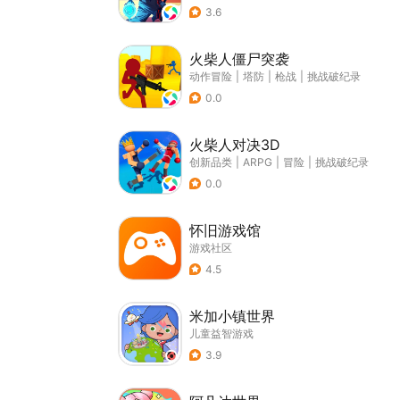
3.6
火柴人僵尸突袭
动作冒险
|
塔防
|
枪战
|
挑战破纪录
0.0
火柴人对决3D
创新品类
|
ARPG
|
冒险
|
挑战破纪录
0.0
怀旧游戏馆
游戏社区
4.5
米加小镇世界
儿童益智游戏
3.9