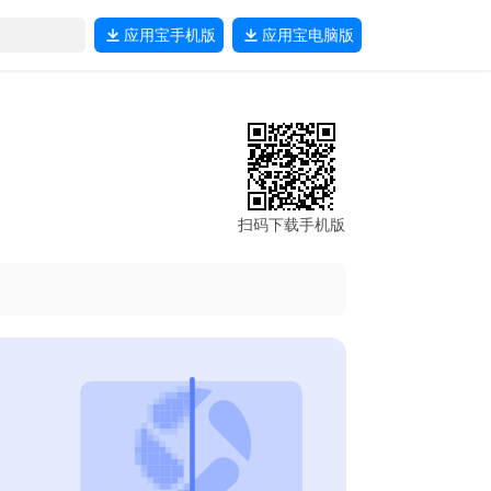
应用宝
手机版
应用宝
电脑版
扫码下载手机版