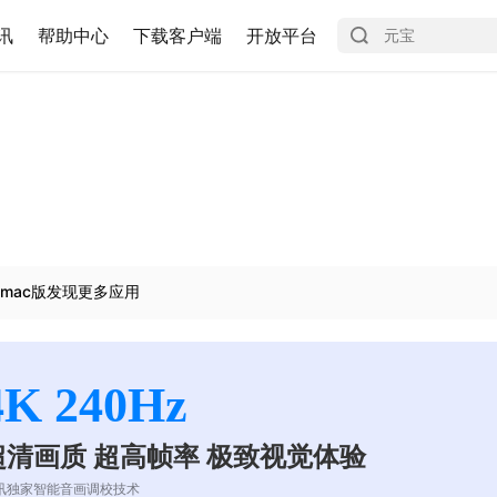
讯
帮助中心
下载客户端
开放平台
mac版发现更多应用
4K 240Hz
超清画质 超高帧率 极致视觉体验
讯独家智能音画调校技术