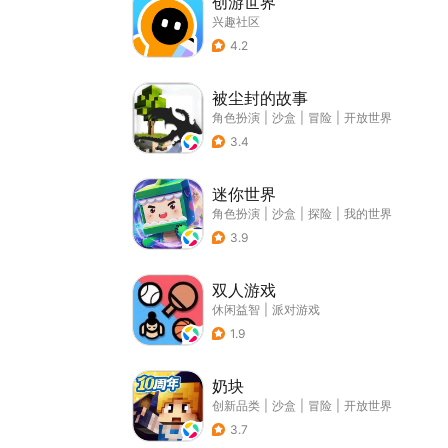
创游世界
兴趣社区
4.2
被尘封的故事
角色扮演
|
沙盒
|
冒险
|
开放世界
3.4
迷你世界
角色扮演
|
沙盒
|
探险
|
我的世界
3.9
双人游戏
休闲益智
|
派对游戏
1.9
奶块
创新品类
|
沙盒
|
冒险
|
开放世界
3.7