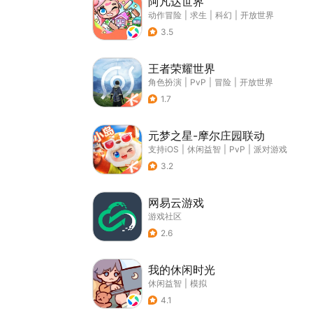
阿凡达世界
动作冒险
|
求生
|
科幻
|
开放世界
3.5
王者荣耀世界
角色扮演
|
PvP
|
冒险
|
开放世界
1.7
元梦之星-摩尔庄园联动
支持iOS
|
休闲益智
|
PvP
|
派对游戏
3.2
网易云游戏
游戏社区
2.6
我的休闲时光
休闲益智
|
模拟
4.1