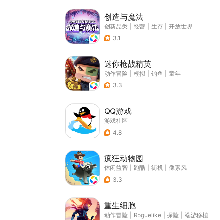
创造与魔法
创新品类
|
经营
|
生存
|
开放世界
3.1
迷你枪战精英
动作冒险
|
模拟
|
钓鱼
|
童年
3.3
QQ游戏
游戏社区
4.8
疯狂动物园
休闲益智
|
跑酷
|
街机
|
像素风
3.3
重生细胞
动作冒险
|
Roguelike
|
探险
|
端游移植