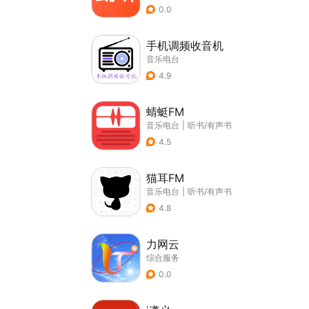
0.0
手机调频收音机
音乐电台
4.9
蜻蜓FM
音乐电台
|
听书/有声书
4.5
猫耳FM
音乐电台
|
听书/有声书
4.8
力网云
综合服务
0.0