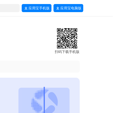
应用宝
手机版
应用宝
电脑版
扫码下载手机版