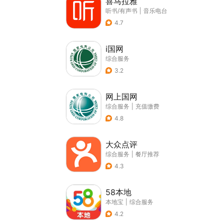
喜马拉雅
听书/有声书
|
音乐电台
4.7
i国网
综合服务
3.2
网上国网
综合服务
|
充值缴费
4.8
大众点评
综合服务
|
餐厅推荐
4.3
58本地
本地宝
|
综合服务
4.2