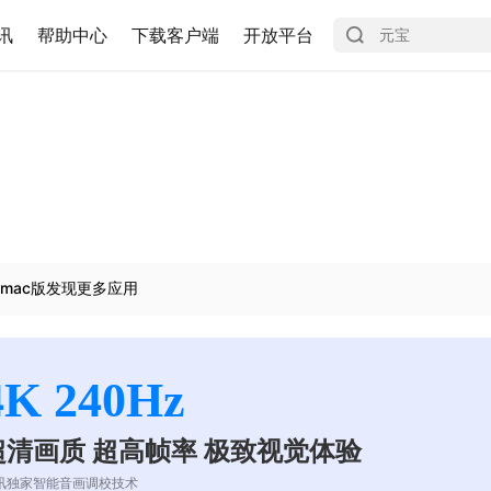
讯
帮助中心
下载客户端
开放平台
mac版发现更多应用
4K 240Hz
超清画质 超高帧率 极致视觉体验
讯独家智能音画调校技术