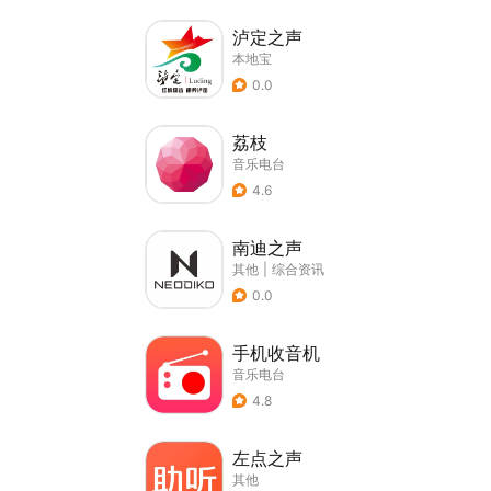
泸定之声
本地宝
0.0
荔枝
音乐电台
4.6
南迪之声
其他
|
综合资讯
0.0
手机收音机
音乐电台
4.8
左点之声
其他