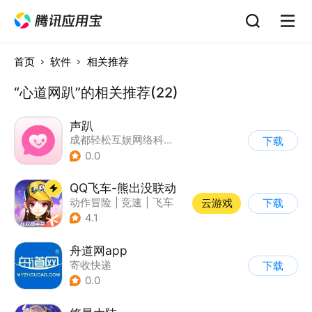
首页
软件
相关推荐
“心道网趴”的相关推荐(22)
声趴
成都轻松互娱网络科技有限公司
下载
0.0
QQ飞车-熊出没联动
动作冒险
|
竞速
|
飞车
云游戏
下载
|
漂移
4.1
舟道网app
寄收快递
下载
0.0