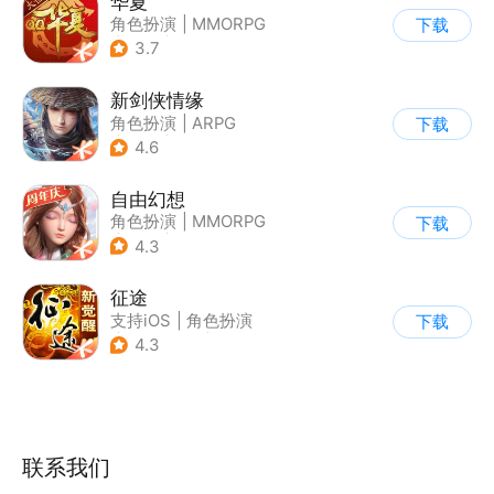
华夏
角色扮演
|
MMORPG
下载
|
神话
|
端游移植
3.7
新剑侠情缘
角色扮演
|
ARPG
下载
|
武侠
|
剑侠情缘
4.6
自由幻想
角色扮演
|
MMORPG
下载
|
仙侠
|
端游移植
4.3
征途
支持iOS
|
角色扮演
下载
|
MMORPG
|
战争
4.3
联系我们