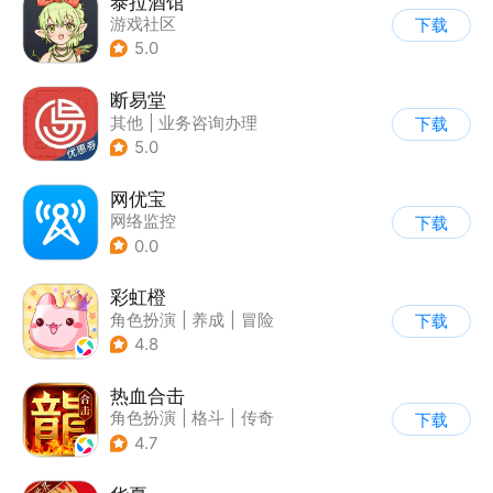
泰拉酒馆
游戏社区
下载
5.0
断易堂
其他
|
业务咨询办理
下载
5.0
网优宝
网络监控
下载
0.0
彩虹橙
角色扮演
|
养成
|
冒险
下载
|
端游移植
4.8
热血合击
角色扮演
|
格斗
|
传奇
下载
|
千人同屏
4.7