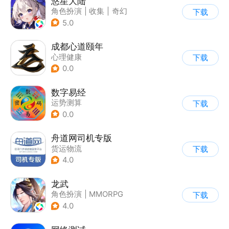
悠星大陆
角色扮演
|
收集
|
奇幻
下载
|
开放世界
5.0
成都心道颐年
心理健康
下载
0.0
数字易经
运势测算
下载
0.0
舟道网司机专版
货运物流
下载
4.0
龙武
角色扮演
|
MMORPG
下载
|
武侠
|
开放世界
4.0