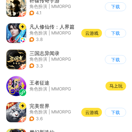
轩辕传奇手游
角色扮演
|
MMORPG
下载
|
神话
|
山海经
4.1
凡人修仙传：人界篇
角色扮演
|
MMORPG
云游戏
下载
|
仙侠
|
开放世界
3.8
三国志异闻录
角色扮演
|
MMORPG
下载
|
三国
|
自由交易
3.3
王者征途
马上玩
角色扮演
|
MMORPG
完美世界
角色扮演
|
MMORPG
云游戏
下载
|
奇幻
|
完美世界
3.6