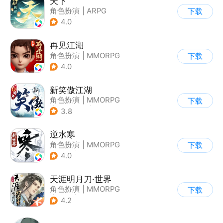
天下
角色扮演
|
ARPG
下载
|
武侠
|
山海经
4.0
再见江湖
角色扮演
|
MMORPG
下载
|
武侠
|
中国风
4.0
新笑傲江湖
角色扮演
|
MMORPG
下载
|
小说改编
|
金庸
3.8
逆水寒
角色扮演
|
MMORPG
下载
|
武侠
|
开放世界
4.0
天涯明月刀·世界
角色扮演
|
MMORPG
下载
|
武侠
|
天涯明月刀
4.2