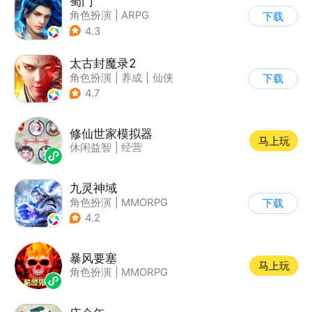
蜀门
角色扮演
|
ARPG
下载
|
仙侠
|
蜀门
4.3
太古封魔录2
角色扮演
|
养成
|
仙侠
下载
|
自由交易
4.7
修仙世家模拟器
马上玩
休闲益智
|
经营
九灵神域
角色扮演
|
MMORPG
下载
|
仙侠
|
中国风
4.2
暴风要塞
马上玩
角色扮演
|
MMORPG