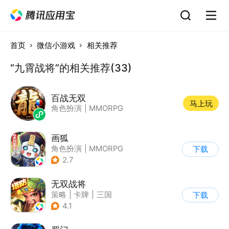
首页
微信小游戏
相关推荐
“九霄战将”的相关推荐(33)
百战无双
马上玩
角色扮演
|
MMORPG
画狐
角色扮演
|
MMORPG
下载
|
恐怖
|
剧情
2.7
无双战将
策略
|
卡牌
|
三国
下载
|
中国风
4.1