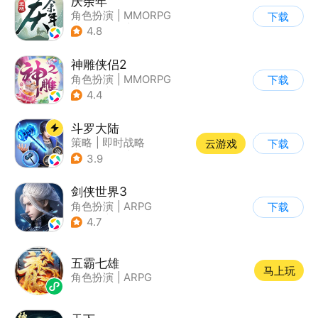
庆余年
角色扮演
|
MMORPG
下载
|
小说改编
|
庆余年
4.8
神雕侠侣2
角色扮演
|
MMORPG
下载
|
武侠
|
金庸
4.4
斗罗大陆
策略
|
即时战略
云游戏
下载
|
小说改编
|
斗罗大陆
3.9
剑侠世界3
角色扮演
|
ARPG
下载
|
武侠
|
剑侠情缘
4.7
五霸七雄
马上玩
角色扮演
|
ARPG