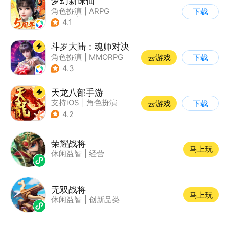
梦幻新诛仙
角色扮演
|
ARPG
下载
|
仙侠
|
诛仙
4.1
斗罗大陆：魂师对决
角色扮演
|
MMORPG
云游戏
下载
|
奇幻
|
斗罗大陆
4.3
天龙八部手游
支持iOS
|
角色扮演
云游戏
下载
|
MMORPG
|
武侠
4.2
荣耀战将
马上玩
休闲益智
|
经营
无双战将
马上玩
休闲益智
|
创新品类