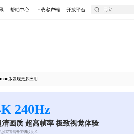
讯
帮助中心
下载客户端
开放平台
mac版发现更多应用
4K 240Hz
超清画质 超高帧率 极致视觉体验
讯独家智能音画调校技术