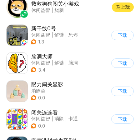
救救狗狗闯关小游戏
马上玩
休闲益智
|
烧脑
新干线0号
休闲益智
|
解谜
|
恐怖
下载
|
写实
1.3
脑洞大师
休闲益智
|
解谜
|
脑洞
下载
3.4
眼力闯关显影
消除类
下载
0.0
闯关连连看
休闲益智
|
消除
|
卡通
下载
|
连线
0.0