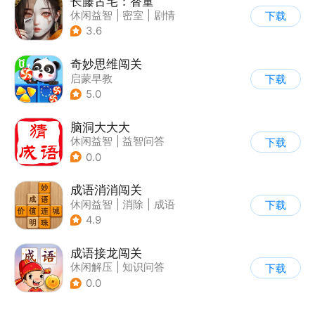
长藤古宅：替童
休闲益智
|
密室
|
剧情
下载
|
解谜
3.6
奇妙思维闯关
启蒙早教
下载
5.0
脑洞大大大
休闲益智
|
益智问答
下载
|
成语
|
学习教育
0.0
成语消消闯关
休闲益智
|
消除
|
成语
下载
4.9
成语接龙闯关
休闲解压
|
知识问答
下载
0.0