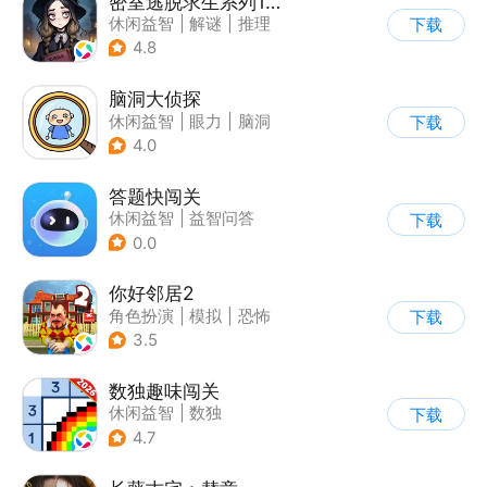
密室逃脱求生系列1极地冒险
休闲益智
|
解谜
|
推理
下载
|
密室逃脱
4.8
脑洞大侦探
休闲益智
|
眼力
|
脑洞
下载
|
卡通
4.0
答题快闯关
休闲益智
|
益智问答
下载
|
文化
|
学习教育
0.0
你好邻居2
角色扮演
|
模拟
|
恐怖
下载
|
卡通
3.5
数独趣味闯关
休闲益智
|
数独
下载
|
云步互娱
4.7