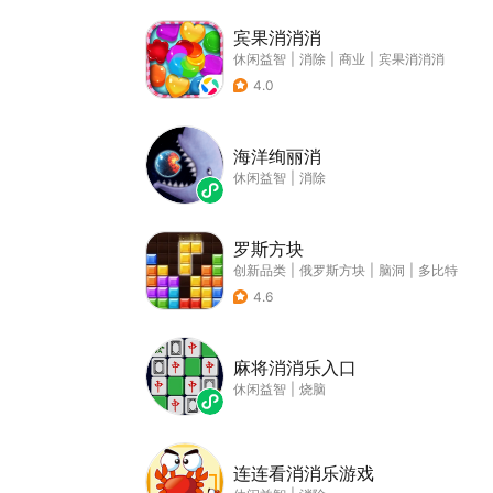
宾果消消消
休闲益智
|
消除
|
商业
|
宾果消消消
4.0
海洋绚丽消
休闲益智
|
消除
罗斯方块
创新品类
|
俄罗斯方块
|
脑洞
|
多比特
4.6
麻将消消乐入口
休闲益智
|
烧脑
连连看消消乐游戏