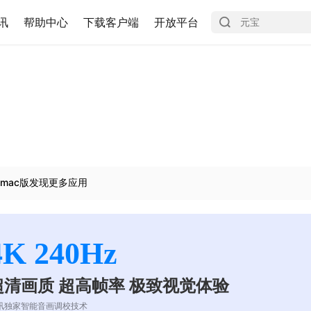
讯
帮助中心
下载客户端
开放平台
mac版发现更多应用
4K 240Hz
超清画质 超高帧率 极致视觉体验
讯独家智能音画调校技术