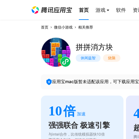
首页
游戏
软件
资
首页
微信小游戏
相关推荐
拼拼消方块
休闲益智
烧脑
应用宝mac版暂未适配该应用，可下载应用宝
10
倍
加速
强强联合 极速引擎
与intel合作，比传统模拟器快10倍
腾