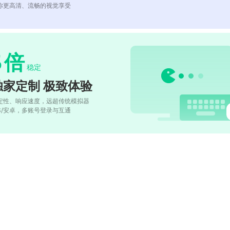
你更高清、流畅的视觉享受
5
倍
稳定
独家定制 极致体验
定性、响应速度，远超传统模拟器
OS/安卓，多账号登录与互通