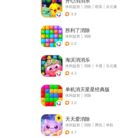
开心消消乐
休闲益智
|
消除
|
萌系
|
乐元素
3.9
胜利了消除
休闲益智
|
消除
0.0
海滨消消乐
休闲益智
|
消除
|
卡通
|
乐元素
4.3
单机消灭星星经典版
休闲益智
|
消除
3.0
天天爱消除
休闲益智
|
消除
|
腾讯
|
单机
4.7