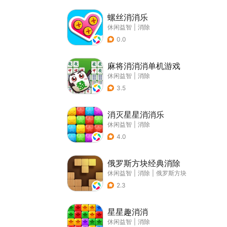
螺丝消消乐
休闲益智
|
消除
0.0
麻将消消消单机游戏
休闲益智
|
消除
3.5
消灭星星消消乐
休闲益智
|
消除
4.0
俄罗斯方块经典消除
休闲益智
|
消除
|
俄罗斯方块
2.3
星星趣消消
休闲益智
|
消除