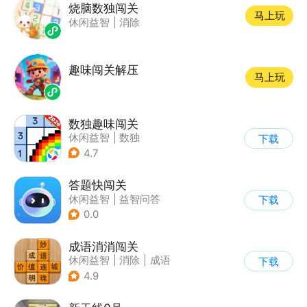
烧脑数独闯关
马上玩
休闲益智
|
消除
趣味闯关解压
马上玩
数独趣味闯关
休闲益智
|
数独
下载
|
云步互娱
4.7
答题快闯关
休闲益智
|
益智问答
下载
|
文化
|
学习教育
0.0
成语消消闯关
休闲益智
|
消除
|
成语
下载
4.9