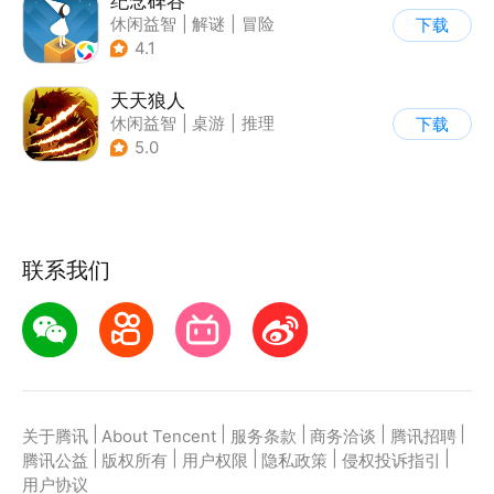
纪念碑谷
休闲益智
|
解谜
|
冒险
下载
|
治愈
4.1
天天狼人
休闲益智
|
桌游
|
推理
下载
|
狼人杀
5.0
联系我们
|
|
|
|
|
关于腾讯
About Tencent
服务条款
商务洽谈
腾讯招聘
|
|
|
|
|
腾讯公益
版权所有
用户权限
隐私政策
侵权投诉指引
用户协议