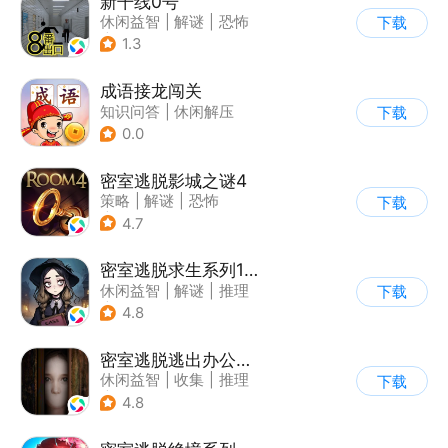
新干线0号
休闲益智
|
解谜
|
恐怖
下载
|
写实
1.3
成语接龙闯关
知识问答
|
休闲解压
下载
0.0
密室逃脱影城之谜4
策略
|
解谜
|
恐怖
下载
|
密室逃脱
4.7
密室逃脱求生系列1极地冒险
休闲益智
|
解谜
|
推理
下载
|
密室逃脱
4.8
密室逃脱逃出办公室3
休闲益智
|
收集
|
推理
下载
|
密室逃脱
4.8