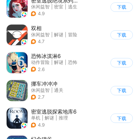
密室逃脱绝境系列4迷失森林
休闲益智
|
密室
|
逃生
下载
|
密室逃脱
4.9
双相
休闲益智
|
解谜
|
冒险
下载
|
公益
4.7
恐怖冰淇淋6
动作冒险
|
解谜
|
恐怖
下载
|
暗黑
2.6
挪车冲冲冲
休闲益智
|
通关
下载
2.7
密室逃脱探索地库6
单机
|
解谜
|
推理
下载
|
欧美风
4.9