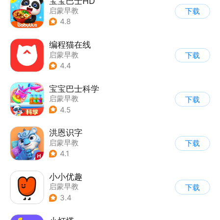
宝宝巴士HD
启蒙早教
下载
|
儿童益智游戏
4.8
编程猫在线
启蒙早教
下载
4.4
宝宝巴士科学
启蒙早教
下载
4.5
洪恩识字
启蒙早教
下载
4.1
小小优趣
启蒙早教
下载
3.4