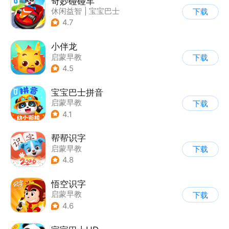
奇妙碰碰车
休闲益智
|
宝宝巴士
下载
|
儿童游戏
|
卡通
4.7
小伴龙
启蒙早教
下载
4.5
宝宝巴士拼音
启蒙早教
下载
4.1
帮帮识字
启蒙早教
下载
4.8
悟空识字
启蒙早教
下载
4.6