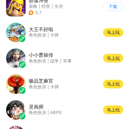
部落冲突
策略
|
经营
|
生存
下载
|
部落冲突
3.7
大王不好啦
马上玩
角色扮演
|
卡牌
小小曹操传
马上玩
角色扮演
|
战争
|
军事
极品芝麻官
马上玩
角色扮演
|
卡牌
灵画师
马上玩
角色扮演
|
ARPG