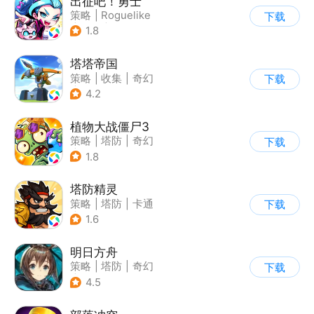
出征吧！勇士
策略
|
Roguelike
下载
|
末日
|
写实
1.8
塔塔帝国
策略
|
收集
|
奇幻
下载
|
卡通
4.2
植物大战僵尸3
策略
|
塔防
|
奇幻
下载
|
开放世界
1.8
塔防精灵
策略
|
塔防
|
卡通
下载
|
自走棋
1.6
明日方舟
策略
|
塔防
|
奇幻
下载
|
废土
4.5