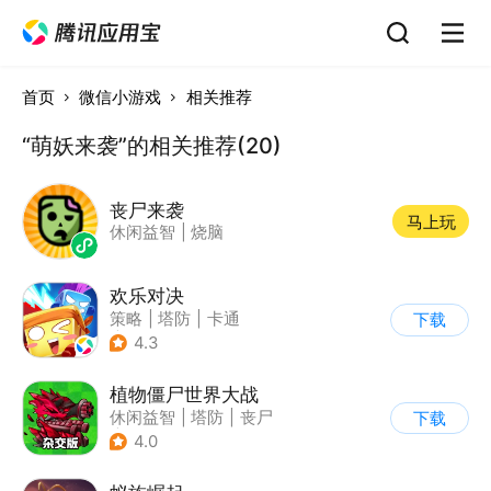
首页
微信小游戏
相关推荐
“萌妖来袭”的相关推荐(20)
丧尸来袭
马上玩
休闲益智
|
烧脑
欢乐对决
策略
|
塔防
|
卡通
下载
|
卡牌
4.3
植物僵尸世界大战
休闲益智
|
塔防
|
丧尸
下载
|
卡通
4.0