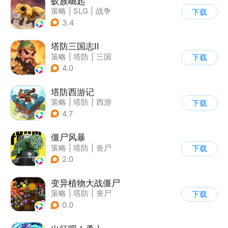
蚁族崛起
策略
|
SLG
|
战争
下载
|
卡通
3.4
塔防三国志II
策略
|
塔防
|
三国
下载
|
卡通
4.0
塔防西游记
策略
|
塔防
|
西游
下载
|
萌系
4.7
僵尸风暴
策略
|
塔防
|
丧尸
下载
|
卡通
2.0
变异植物大战僵尸
策略
|
塔防
|
丧尸
下载
|
卡通
0.0