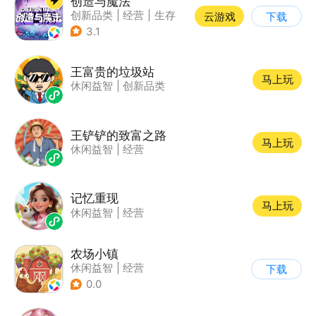
创造与魔法
创新品类
|
经营
|
生存
云游戏
下载
|
开放世界
3.1
王富贵的垃圾站
马上玩
休闲益智
|
创新品类
王铲铲的致富之路
马上玩
休闲益智
|
经营
记忆重现
马上玩
休闲益智
|
经营
农场小镇
休闲益智
|
经营
下载
|
田园生活
|
清新
0.0