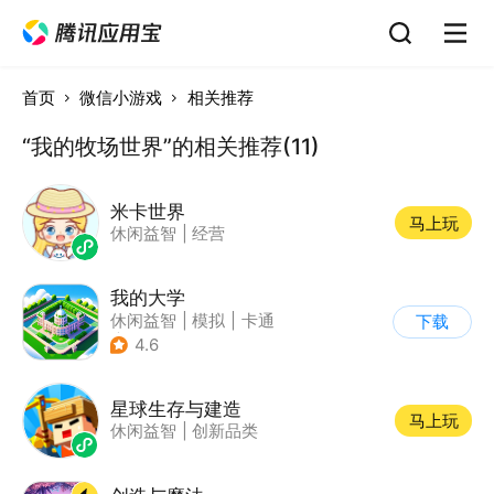
首页
微信小游戏
相关推荐
“我的牧场世界”的相关推荐(11)
米卡世界
马上玩
休闲益智
|
经营
我的大学
休闲益智
|
模拟
|
卡通
下载
|
九游
4.6
星球生存与建造
马上玩
休闲益智
|
创新品类