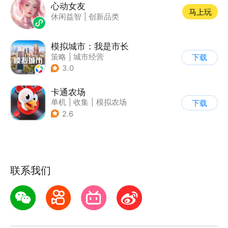
心动女友
马上玩
休闲益智
|
创新品类
模拟城市：我是市长
策略
|
城市经营
下载
|
模拟城市
|
开放世界
3.0
卡通农场
单机
|
收集
|
模拟农场
下载
|
卡通
2.6
联系我们