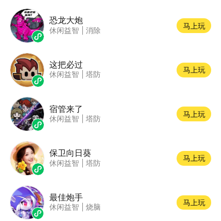
恐龙大炮
马上玩
休闲益智
|
消除
这把必过
马上玩
休闲益智
|
塔防
宿管来了
马上玩
休闲益智
|
塔防
保卫向日葵
马上玩
休闲益智
|
塔防
最佳炮手
马上玩
休闲益智
|
烧脑