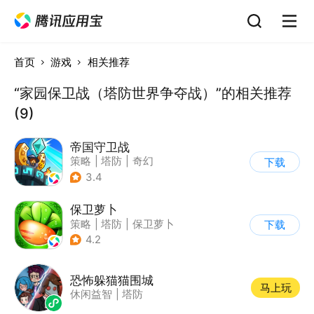
首页
游戏
相关推荐
“家园保卫战（塔防世界争夺战）”的相关推荐
(9)
帝国守卫战
策略
|
塔防
|
奇幻
下载
|
卡通
3.4
保卫萝卜
策略
|
塔防
|
保卫萝卜
下载
|
卡通
4.2
恐怖躲猫猫围城
马上玩
休闲益智
|
塔防