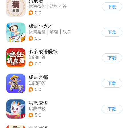
猜成语
休闲益智
|
益智问答
下载
|
成语
|
学习教育
0.0
成语小秀才
休闲益智
|
解谜
|
战争
下载
|
脑洞
5.0
多多成语赚钱
知识问答
下载
0.0
成语之都
知识问答
下载
0.0
洪恩成语
启蒙早教
下载
5.0