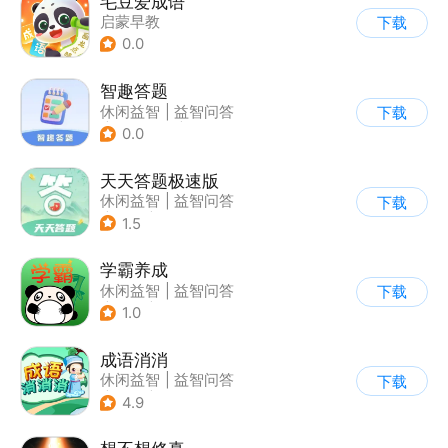
毛豆爱成语
启蒙早教
下载
0.0
智趣答题
休闲益智
|
益智问答
下载
|
学习教育
|
写实
0.0
天天答题极速版
休闲益智
|
益智问答
下载
|
文化
|
烧脑
1.5
学霸养成
休闲益智
|
益智问答
下载
|
校园
|
学习教育
1.0
成语消消
休闲益智
|
益智问答
下载
|
成语
|
学习教育
4.9