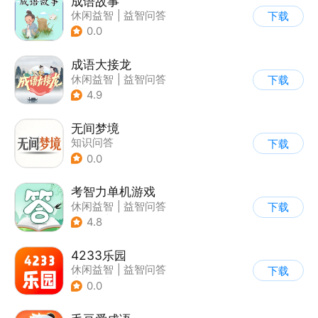
成语故事
休闲益智
|
益智问答
下载
|
成语
0.0
成语大接龙
休闲益智
|
益智问答
下载
|
成语
4.9
无间梦境
知识问答
下载
0.0
考智力单机游戏
休闲益智
|
益智问答
下载
|
卡通
|
猜谜
4.8
4233乐园
休闲益智
|
益智问答
下载
|
成语
|
学习教育
0.0