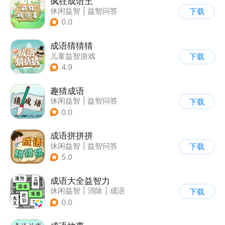
疯狂成语王
休闲益智
|
益智问答
下载
|
成语
0.0
成语猜猜猜
儿童益智游戏
下载
|
文字游戏
4.9
趣猜成语
休闲益智
|
益智问答
下载
|
成语
|
学习教育
0.0
成语拼拼拼
休闲益智
|
益智问答
下载
|
成语
|
学习教育
5.0
成语大全益智力
休闲益智
|
消除
|
成语
下载
0.0