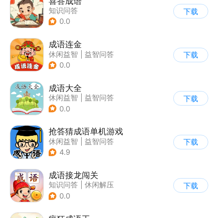
喜答成语
知识问答
下载
0.0
成语连金
休闲益智
|
益智问答
下载
|
成语
|
学习教育
0.0
成语大全
休闲益智
|
益智问答
下载
|
成语
0.0
抢答猜成语单机游戏
休闲益智
|
益智问答
下载
|
成语
4.9
成语接龙闯关
知识问答
|
休闲解压
下载
0.0