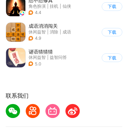
想不想修真
角色扮演
|
挂机
|
仙侠
下载
|
文字游戏
4.4
成语消消闯关
休闲益智
|
消除
|
成语
下载
4.9
谜语猜猜猜
休闲益智
|
益智问答
下载
|
猜谜
5.0
联系我们